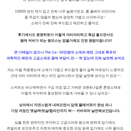
158/55 반인 제가 입고 진짜 너무 놀랬거든요. 롱 플레어 라인이라
좀 무겁지 않을까 했는데 굉장히 가볍고 사각하구요~
소재가 진짜 진짜 부드럽고 매끈하고 좋아요.
후기에서도 증명하듯이 이렇게 야리야리하고 촉감 좋으면서도
몸매 커버가 되는 원피스는 없을거예요 진정 원탑이랍니다!!
큰 디테일이 없으나 The Ca~ 50만원대 소재와 패턴 그대로 특유의
과학적인 패턴과 고급소재로 몸매 부담이 전~~ 혀 없는데 진짜 날씬해 보여요
저는 미듐 착용했는데 소재가 가볍고 부드럽게 좋아 살짝 여유있다 느꼈어요
근데 야리 야리하게 에스 라인 살아나면서 정말 날씬해 보이는거 있죠~~
스커트는 바스락하면서 구김 걱정 없고 가벼운 코튼&나일론 혼방소재로
이렇게 우아하게 풍성한데 이렇게 가벼울 수 있나 싶어요~
상의에서 자연스럽게 내려오면서 입체 플레어핏이 완성 되니
가장 걱정인 뱃살/허릿살/힙라인까지 싹~~ 커버되며 날씬해보인답니다.
심플 한듯 편하지만 우아하고 고급스러워 평소에 편하게 입기에도
쥬얼리로 포인트주고 자켓과 매치해 중요한 모임 등에 입기에도 너무 좋아요.