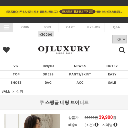
LOGIN
JOIN
CART
MYSHOP
Q&A
+30000
VIP
OnlyOJ
NEW5%
OUTER
TOP
DRESS
PANTS/SKIRT
EASY
SHOES
BAG
ACC
SALE
SALE
상의
쿠 스팽글 네팅 브이니트
39,900
상품가
98900원
원
배송비
(조건)
지역별