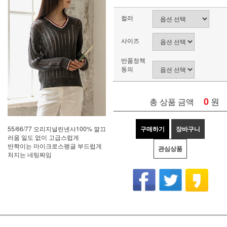
컬러
사이즈
반품정책
동의
0
원
총 상품 금액
구매하기
장바구니
55/66/77 오리지널린넨사100% 깔끄
러움 일도 없이 고급스럽게
반짝이는 마이크로스팽글 부드럽게
관심상품
처지는 네팅짜임