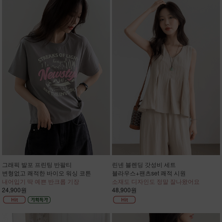
그래픽 발포 프린팅 반팔티
린넨 블렌딩 갓성비 세트
변형없고 쾌적한 바이오 워싱 코튼
블라우스+팬츠set 쾌적 시원
내어입기 딱 예쁜 반크롭 기장
소재도 디자인도 정말 잘나왔어요
24,900원
48,900원