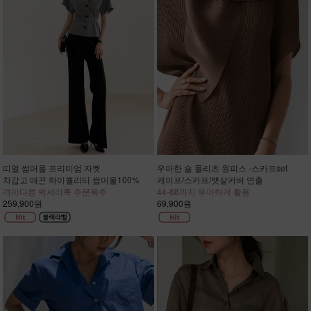
띠얼 썸머울 프리미엄 자켓
우아한 숄 플리츠 원피스 -스카프set
차갑고 매끈 하이퀄리티 썸머울100%
케이프/스카프/뱃살커버 연출
격이다른 럭셔리룩 주문폭주
44-88까지 우아하게 활용
259,900원
69,900원