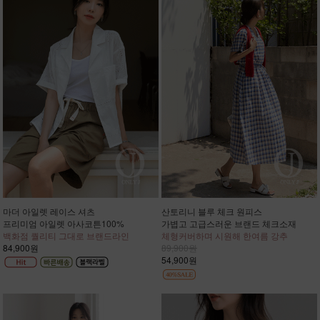
마더 아일렛 레이스 셔츠
산토리니 블루 체크 원피스
프리미엄 아일렛 아사코튼100%
가볍고 고급스러운 브랜드 체크소재
백화점 퀄리티 그대로 브랜드라인
체형커버하며 시원해 한여름 강추
84,900원
89,900원
54,900원