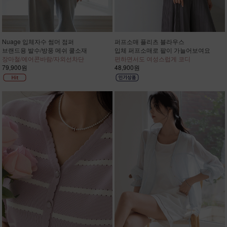
Nuage 입체자수 썸머 점퍼
퍼프소매 플리츠 블라우스
브랜드용 발수/방풍 메쉬 쿨소재
입체 퍼프소매로 팔이 가늘어보여요
장마철/에어콘바람/자외선차단
편하면서도 여성스럽게 코디
79,900원
48,900원