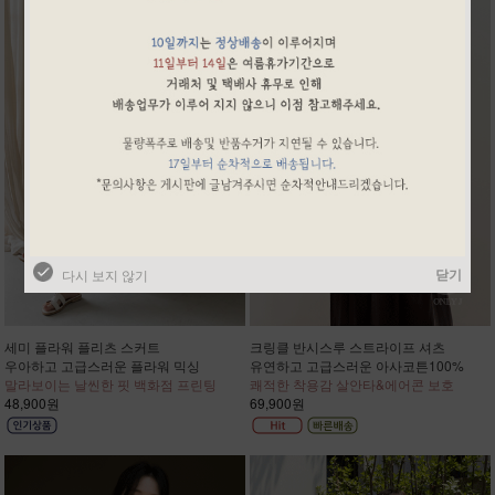
닫기
다시 보지 않기
세미 플라워 플리츠 스커트
크링클 반시스루 스트라이프 셔츠
우아하고 고급스러운 플라워 믹싱
유연하고 고급스러운 아사코튼100%
말라보이는 날씬한 핏 백화점 프린팅
쾌적한 착용감 살안타&에어콘 보호
48,900원
69,900원