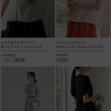
수피마 블루밍 홀가 가디건
하버 워싱린넨100 셔츠
홀가먼트 브랜드 니트공장 작업
백플리츠 입체 디테일로 여성스럽게
부드러운 실루엣 미운군살 완벽커버
은은하게 체형커버하는 에이 실루엣
134,900원
78,900원