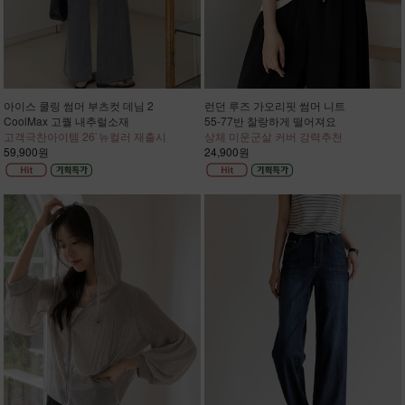
아이스 쿨링 썸머 부츠컷 데님 2
런던 루즈 가오리핏 썸머 니트
CoolMax 고퀄 내추럴소재
55-77반 찰랑하게 떨어져요
고객극찬아이템 26`뉴컬러 재출시
상체 미운군살 커버 강력추천
59,900원
24,900원