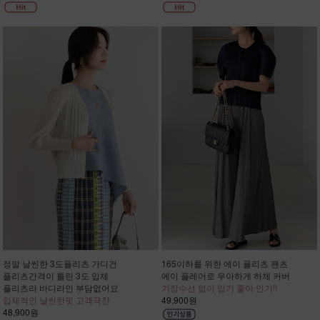
정말 날씬한 3도플리츠 가디건
165이하를 위한 에이 플리츠 팬츠
플리츠간격이 틀린 3도 입체
에이 플레어로 우아하게 하체 커버
플리츠라 바디라인 부담없어요
기장수선 없이 입기 좋아 인기!!
입체적인 날씬한핏 고객극찬
49,900원
48,900원