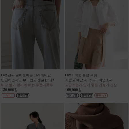
Lux 진짜 길어보이는 그레이데님
Lux T 이중 플랩 셔켓
단단하면서도 부드럽고 탱글한 터치
가볍고 매끈 사각 프리미엄소재
비교 불가 컬러와 패턴 주문대폭주
고급스럽게 입기 좋은 간절기 신상
139,900원
169,900원