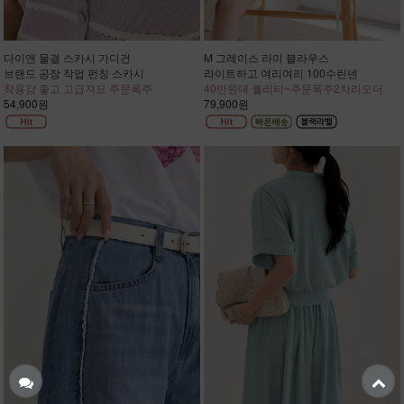
다이앤 물결 스카시 가디건
M 그레이스 라미 블라우스
브랜드 공장 작업 펀칭 스카시
라이트하고 여리여리 100수린넨
착용감 좋고 고급져요 주문폭주
40만원대 퀄리티~주문폭주2차리오더
54,900원
79,900원