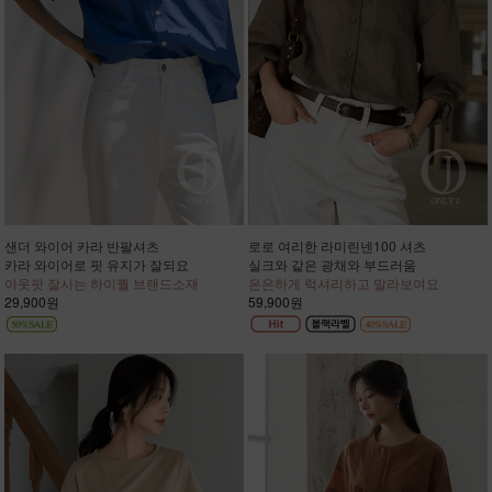
샌더 와이어 카라 반팔셔츠
로로 여리한 라미린넨100 셔츠
카라 와이어로 핏 유지가 잘되요
실크와 같은 광채와 부드러움
아웃핏 잘사는 하이퀄 브랜드소재
은은하게 럭셔리하고 말라보여요
29,900원
59,900원