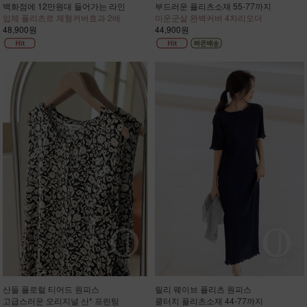
백화점에 12만원대 들어가는 라인
부드러운 플리츠소재 55-77까지
입체 플리츠로 체형커버효과 2배
미운군살 완벽커버 4차리오더
48,900원
44,900원
산들 플로럴 티어드 원피스
릴리 웨이브 플리츠 원피스
고급스러운 오리지널 산* 프린팅
쿨터치 플리츠소재 44-77까지