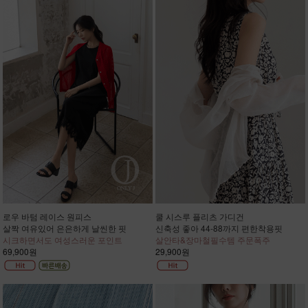
로우 바텀 레이스 원피스
쿨 시스루 플리츠 가디건
살짝 여유있어 은은하게 날씬한 핏
신축성 좋아 44-88까지 편한착용핏
시크하면서도 여성스러운 포인트
살안타&장마철필수템 주문폭주
69,900원
29,900원