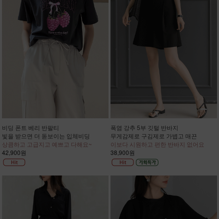
비딩 폰트 베리 반팔티
폭염 강추 5부 깃털 반바지
빛을 받으면 더 돋보이는 입체비딩
무게감제로 구김제로 가볍고 매끈
상큼하고 고급지고 예쁘고 다해요~
이보다 시원하고 편한 반바지 없어요
42,900원
38,900원