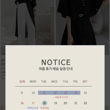
알마 썸머 반통핏 슬렉스
린 썸머 린넨 케이프 가디건
편하고 고급스러워 정장룩/데일리룩
케이프핏 나시 원피스에 찰떡코디
모두 강추!! 주문폭주 2차리오더
예쁘게 팔뚝살 어깨살 커버 주문폭주
118,900원
58,900원
BEST ITEM