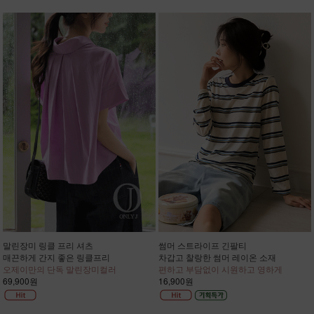
말린장미 링클 프리 셔츠
썸머 스트라이프 긴팔티
매끈하게 간지 좋은 링클프리
차갑고 찰랑한 썸머 레이온 소재
오제이만의 단독 말린장미컬러
편하고 부담없이 시원하고 영하게
69,900원
16,900원