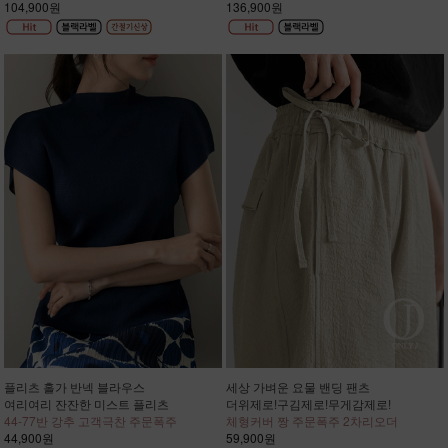
104,900원
136,900원
플리츠 홀가 반넥 블라우스
세상 가벼운 요물 밴딩 팬츠
여리여리 잔잔한 미스트 플리츠
더위제로!구김제로!무게감제로!
44-77반 강추 고객극찬 주문폭주
체형커버 짱 주문폭주 2차리오더
44,900원
59,900원