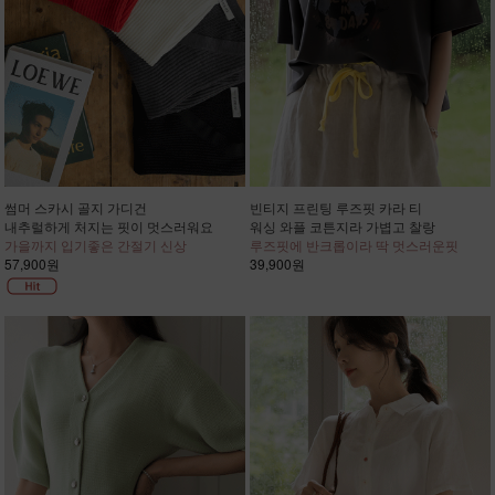
썸머 스카시 골지 가디건
빈티지 프린팅 루즈핏 카라 티
내추럴하게 처지는 핏이 멋스러워요
워싱 와플 코튼지라 가볍고 찰랑
가을까지 입기좋은 간절기 신상
루즈핏에 반크롭이라 딱 멋스러운핏
57,900원
39,900원