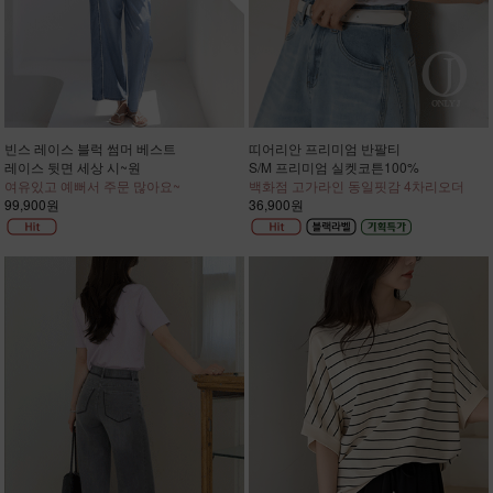
빈스 레이스 블럭 썸머 베스트
띠어리안 프리미엄 반팔티
레이스 뒷면 세상 시~원
S/M 프리미엄 실켓코튼100%
여유있고 예뻐서 주문 많아요~
백화점 고가라인 동일핏감 4차리오더
99,900원
36,900원