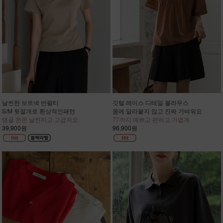
날씬한 보트넥 반팔티
깃털 레이스 디테일 블라우스
S/M 뒷절개로 환상적인패턴
몸에 달라붙지 않고 진짜 가벼워요
탱글 쫀쫀 날씬하고 고급져요
77까지 예쁘고 편하고 가볍게
39,900원
96,900원