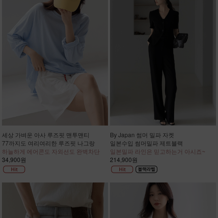
세상 가벼운 아사 루즈핏 맨투맨티
By Japan 썸머 밀파 자켓
77까지도 여리여리한 루즈핏 나그랑
일본수입 썸머밀파 제트블랙
하늘하게 에어콘도 자외선도 완벽차단
일본밀파 라인은 믿고하는거 아시죠~
34,900원
214,900원