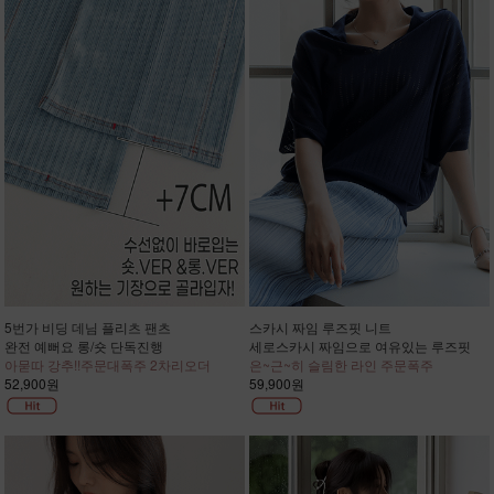
5번가 비딩 데님 플리츠 팬츠
스카시 짜임 루즈핏 니트
완전 예뻐요 롱/숏 단독진행
세로스카시 짜임으로 여유있는 루즈핏
아묻따 강추!!주문대폭주 2차리오더
은~근~히 슬림한 라인 주문폭주
52,900원
59,900원