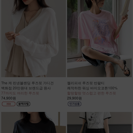
The 캐 린넨블렌딩 루즈핏 가디건
젤리피쉬 루즈핏 반팔티
백화점 20만원대 브랜드급 원사
쾌적하한 워싱 바이오코튼100%
77까지도 여리한 루즈핏
할랑할랑 멋스럽고 편한 루즈핏
74,900원
29,900원