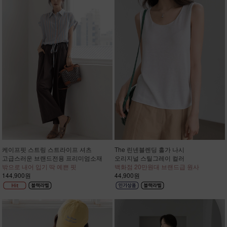
케이프핏 스트링 스트라이프 셔츠
The 린넨블렌딩 홀가 나시
고급스러운 브랜드전용 프리미엄소재
오리지널 스틸그레이 컬러
밖으로 내어 입기 딱 예쁜 핏
백화점 20만원대 브랜드급 원사
144,900원
44,900원