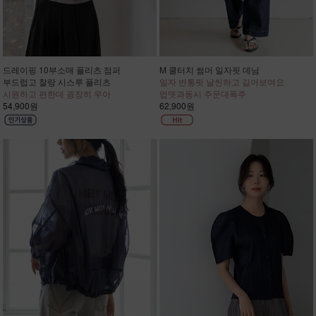
드레이핑 10부소매 플리츠 점퍼
M 쿨터치 썸머 일자핏 데님
부드럽고 찰랑 시스루 플리츠
일자 반통핏 날씬하고 길어보여요
시원하고 편한데 굉장히 우아
업뎃과동시 주문대폭주
54,900원
62,900원