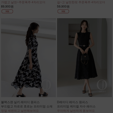
가볍고 날씬~주문폭주 4차리오더
길~고 날씬한핏 주문폭주 4차리오더
89,900원
59,900원
블랙스완 실키 레이디 원피스
D레이디 레이스 원피스
부드럽고 차르르 흐르는 프리미엄 소재
프리미엄 케미컬 자수 레이스
정말 세련되고 날씬해보여요
우아하게 날씬하게 돋보여요