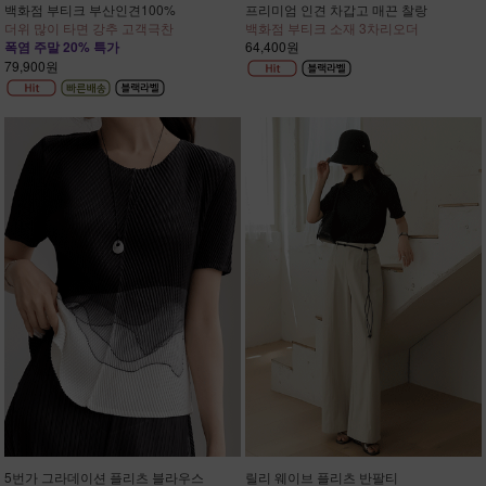
백화점 부티크 부산인견100%
프리미엄 인견 차갑고 매끈 찰랑
더위 많이 타면 강추 고객극찬
백화점 부티크 소재 3차리오더
폭염 주말 20% 특가
64,400원
79,900원
5번가 그라데이션 플리츠 블라우스
릴리 웨이브 플리츠 반팔티