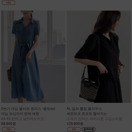
5번가 데님 플리츠 원피스 -벨트set
AL 밀파 롤업 블라우스
데님 워싱까지 완벽 재현
세련되게 흐르듯 떨어지는
44-88 편하고 날씬해보여요
소재가 전하는 격이다른 고급스러움
68,900원
129,900원