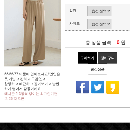
컬러
사이즈
0
원
총 상품 금액
구매하기
장바구니
관심상품
55/66/77 아묻따 입어보셔요!!안입은
듯 가볍고 편하고 구김없고
찰랑하고 매끈하고 길어보이고 날씬
하게 떨어져 감동이예요
매시즌 2-3장씩 쟁이는 최고인기팬
츠 26`재오픈