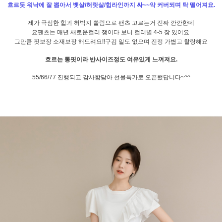
흐르듯 워낙에 잘 뽑아서 뱃살/허릿살/힙라인까지 싸~~악 커버되며 탁 떨어져요.
제가 극심한 힙과 허벅지 쏠림으로 팬츠 고르는거 진짜 깐깐한데
요팬츠는 매년 새로운컬러 쟁이다 보니 컬러별 4-5 장 있어요
그만큼 핏보장 소재보장 해드려요!!구김 일도 없으며 진정 가볍고 찰랑해요
흐르는 통핏이라 반사이즈정도 여유있게 느껴져요.
55/66/77 진행되고 감사함담아 선물특가로 오픈했답니다~^^