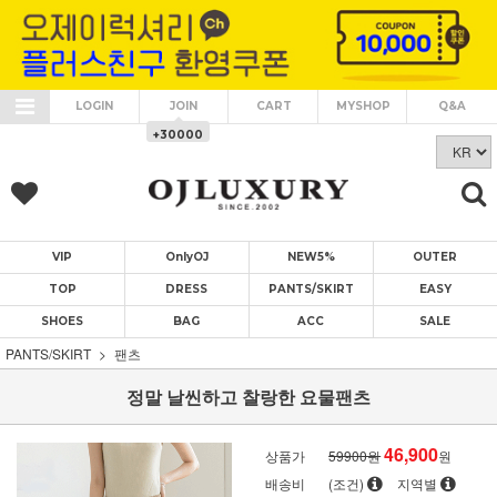
LOGIN
JOIN
CART
MYSHOP
Q&A
+30000
VIP
OnlyOJ
NEW5%
OUTER
TOP
DRESS
PANTS/SKIRT
EASY
SHOES
BAG
ACC
SALE
PANTS/SKIRT
팬츠
정말 날씬하고 찰랑한 요물팬츠
46,900
상품가
59900원
원
배송비
(조건)
지역별