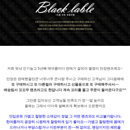
저희 워낙 인기높고 5년째 매여름마다 판매가 잘되어 별명이 만장팬츠예요~
만장은 판매했을만큰 너무너무 큰사랑 주시고 구매하신 고객님이 그다음해에
또 구매하시고 또 다른컬러 구매하시고 선물용으로 또 구매해주셔서~~
배송팀서 꼬꼬무 팬츠라고도 한답니다 계속 꼬리를 물고 주문이 들어온다구요^^
그만큼 입어보신 고객님들 만족도가 정~~말 높아요
올해는 그래서 더더욱 발빠르게 확보해서 오픈했어요
안입은듯 가볍고 찰랑한 소재감이 정말 그 어떤 팬츠와도 비교불가랍니다.
한여름까지 굉장히 시원하게 찰랑하게 입기 좋아요~~가볍고 찰랑한데 몸매가
드러나거나 부담스럽거나 이런부분이 전~~혀 없어요. 밴딩이지만 패턴을