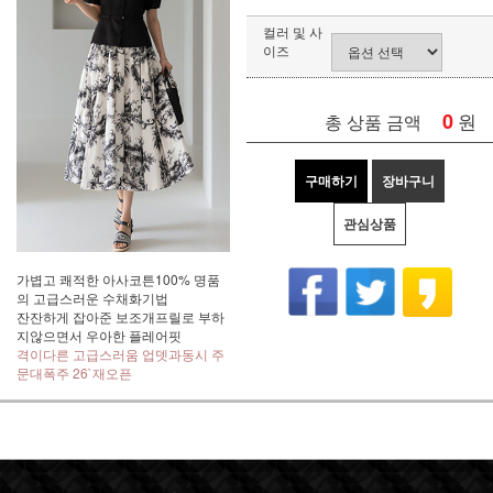
컬러 및 사
이즈
0
원
총 상품 금액
구매하기
장바구니
관심상품
가볍고 쾌적한 아사코튼100% 명품
의 고급스러운 수채화기법
잔잔하게 잡아준 보조개프릴로 부하
지않으면서 우아한 플레어핏
격이다른 고급스러움 업뎃과동시 주
문대폭주 26`재오픈