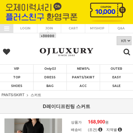
LOGIN
JOIN
CART
MYSHOP
Q&A
+30000
VIP
OnlyOJ
NEW5%
OUTER
TOP
DRESS
PANTS/SKIRT
EASY
SHOES
BAG
ACC
SALE
PANTS/SKIRT
스커트
D레이디프린팅 스커트
168,900
상품가
원
배송비
(조건)
지역별