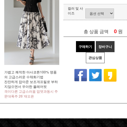
컬러 및 사
이즈
0
원
총 상품 금액
구매하기
장바구니
관심상품
가볍고 쾌적한 아사코튼100% 명품
의 고급스러운 수채화기법
잔잔하게 잡아준 보조개프릴로 부하
지않으면서 우아한 플레어핏
격이다른 고급스러움 업뎃과동시 주
문대폭주 26`재오픈