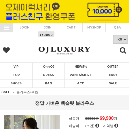
LOGIN
JOIN
CART
MYSHOP
Q&A
+30000
VIP
OnlyOJ
NEW5%
OUTER
TOP
DRESS
PANTS/SKIRT
EASY
SHOES
BAG
ACC
SALE
SALE
블라우스/셔츠
정말 가벼운 백슬릿 블라우스
69,900
상품가
99900원
원
배송비
(조건)
지역별