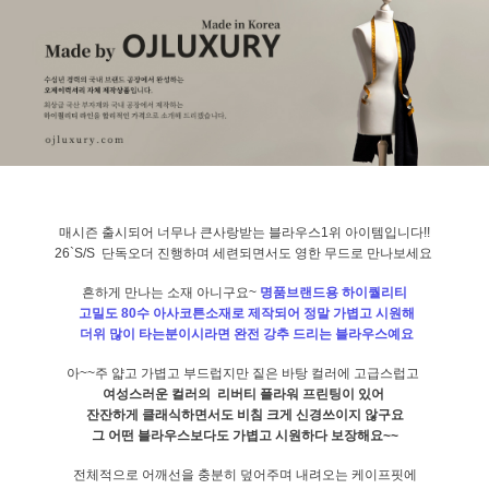
매시즌 출시되어 너무나 큰사랑받는 블라우스1위 아이템입니다!!
26`S/S 단독오더 진행하며 세련되면서도 영한 무드로 만나보세요
흔하게 만나는 소재 아니구요~
명품브랜드용 하이퀄리티
고밀도 80수 아사코튼소재로 제작되어 정말 가볍고 시원해
더위 많이 타는분이시라면 완전 강추 드리는 블라우스예요
아~~주 얇고 가볍고 부드럽지만 짙은 바탕 컬러에 고급스럽고
여성스러운 컬러의 리버티 플라워 프린팅이 있어
잔잔하게 클래식하면서도 비침 크게 신경쓰이지 않구요
그 어떤 블라우스보다도 가볍고 시원하다 보장해요~~
전체적으로 어깨선을 충분히 덮어주며 내려오는 케이프핏에