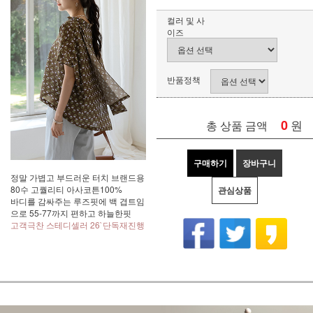
컬러 및 사
이즈
반품정책
0
원
총 상품 금액
구매하기
장바구니
정말 가볍고 부드러운 터치 브랜드용
80수 고퀄리티 아사코튼100%
관심상품
바디를 감싸주는 루즈핏에 백 겹트임
으로 55-77까지 편하고 하늘한핏
고객극찬 스테디셀러 26`단독재진행