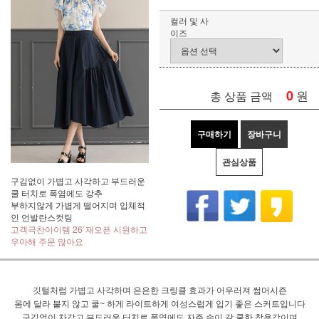
컬러 및 사
이즈
0
원
총 상품 금액
구매하기
장바구니
관심상품
구김없이 가볍고 사각하고 부드러운
쿨 터치로 폭염에도 강추
부하지않게 가볍게 떨어지며 입체적
인 언발란스컷팅
고객극찬아이템 26`재오픈 시원하고
우아해 주문 많아요
깃털처럼 가볍고 사각하며 은은한 크링클 효과가 어우러져 썸머시즌
몸에 달라 붙지 않고 쿨~ 하게 라이트하게 여성스럽게 입기 좋은 스커트입니다
구김없이 차갑고 부드러운 터치로 폭염에도 자주 손이 갈 쿨한 착용감이며