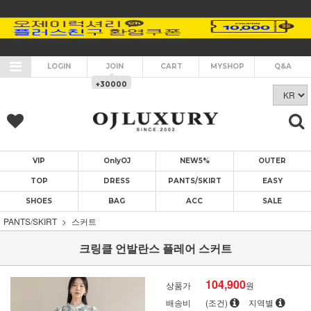
LOGIN
JOIN
CART
MYSHOP
Q&A
+30000
VIP
OnlyOJ
NEW5%
OUTER
TOP
DRESS
PANTS/SKIRT
EASY
SHOES
BAG
ACC
SALE
PANTS/SKIRT
스커트
크링클 언발란스 플레어 스커트
104,900
상품가
원
배송비
(조건)
지역별