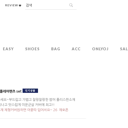
REVIEW
EASY
SHOES
BAG
ACC
ONLYOJ
SAL
플레어팬츠 set
세요~부드럽고 가볍고 찰랑찰랑한 썸머 폴리스판소재
지나고 멋스럽게 미운군살 커버에 최고!!
재 체형커버원하면 아묻따 입어셔요~ 26`재오픈