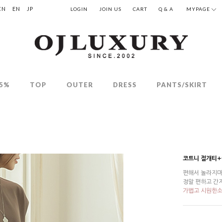
CN
EN
JP
LOGIN
JOIN US
CART
Q & A
MYPAGE
5%
TOP
OUTER
DRESS
PANTS/SKIRT
코트니 절개티+
편해서 놀라지마
정말 편하고 간
가볍고 시원한소