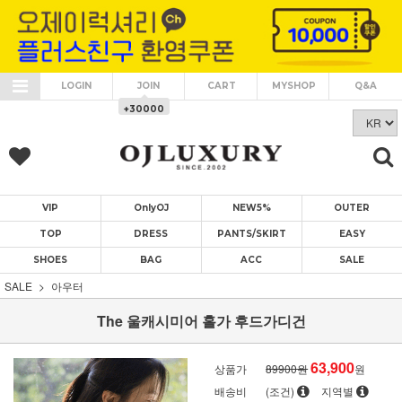
LOGIN
JOIN
CART
MYSHOP
Q&A
+30000
VIP
OnlyOJ
NEW5%
OUTER
TOP
DRESS
PANTS/SKIRT
EASY
SHOES
BAG
ACC
SALE
SALE
아우터
The 울캐시미어 홀가 후드가디건
63,900
상품가
89900원
원
배송비
(조건)
지역별