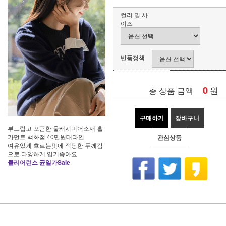
컬러 및 사
이즈
반품정책
0
원
총 상품 금액
구매하기
장바구니
부드럽고 포근한 울캐시미어소재 홀
가먼트 백화점 40만원대라인
관심상품
여유있게 흐르는핏에 적당한 두께감
으로 다양하게 입기좋아요
클리어런스 균일가Sale