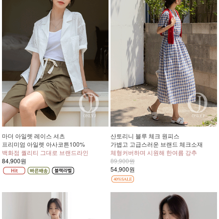
마더 아일렛 레이스 셔츠
산토리니 블루 체크 원피스
프리미엄 아일렛 아사코튼100%
가볍고 고급스러운 브랜드 체크소재
백화점 퀄리티 그대로 브랜드라인
체형커버하며 시원해 한여름 강추
84,900원
89,900원
54,900원