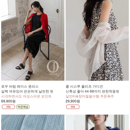
로우 바텀 레이스 원피스
쿨 시스루 플리츠 가디건
살짝 여유있어 은은하게 날씬한 핏
신축성 좋아 44-88까지 편한착용핏
시크하면서도 여성스러운 포인트
살안타&장마철필수템 주문폭주
69,900원
29,900원