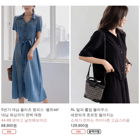
5번가 데님 플리츠 원피스 -벨트set
AL 밀파 롤업 블라우스
데님 워싱까지 완벽 재현
세련되게 흐르듯 떨어지는
44-88 편하고 날씬해보여요
소재가 전하는 격이다른 고급스러움
68,900원
129,900원