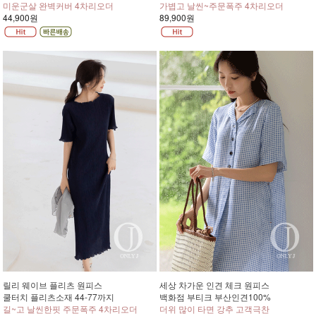
미운군살 완벽커버 4차리오더
가볍고 날씬~주문폭주 4차리오더
44,900원
89,900원
릴리 웨이브 플리츠 원피스
세상 차가운 인견 체크 원피스
쿨터치 플리츠소재 44-77까지
백화점 부티크 부산인견100%
길~고 날씬한핏 주문폭주 4차리오더
더위 많이 타면 강추 고객극찬