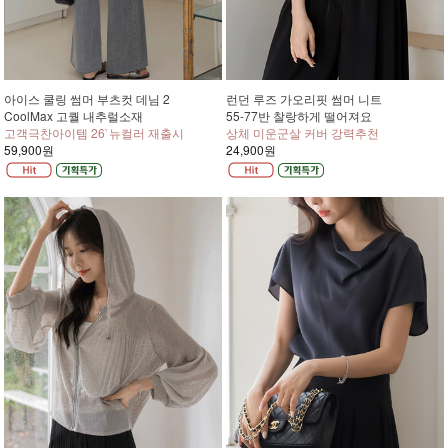
아이스 쿨링 썸머 부츠컷 데님 2
런던 루즈 가오리핏 썸머 니트
CoolMax 고퀄 내추럴소재
55-77반 찰랑하게 떨어져요
고객극찬아이템 26`뉴컬러 재출시
상체 미운군살 커버 강력추천
59,900원
24,900원