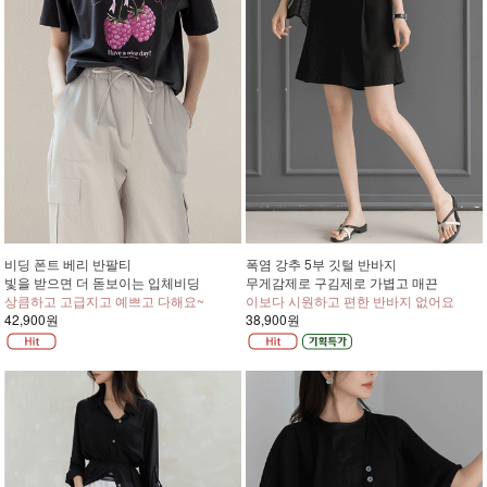
비딩 폰트 베리 반팔티
폭염 강추 5부 깃털 반바지
빛을 받으면 더 돋보이는 입체비딩
무게감제로 구김제로 가볍고 매끈
상큼하고 고급지고 예쁘고 다해요~
이보다 시원하고 편한 반바지 없어요
42,900원
38,900원