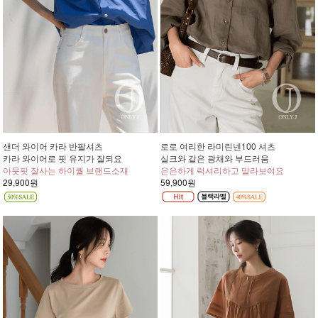
샌더 와이어 카라 반팔셔츠
로로 여리한 라미린넨100 셔츠
카라 와이어로 핏 유지가 잘되요
실크와 같은 광채와 부드러움
아웃핏 잘사는 하이퀄 브랜드소재
은은하게 럭셔리하고 말라보여요
29,900원
59,900원