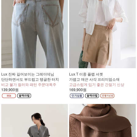
Lux 진짜 길어보이는 그레이데님
Lux T 이중 플랩 셔켓
단단하면서도 부드럽고 탱글한 터치
가볍고 매끈 사각 프리미엄소재
비교 불가 컬러와 패턴 주문대폭주
고급스럽게 입기 좋은 간절기 신상
139,900원
169,900원