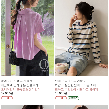
말린장미 링클 프리 셔츠
썸머 스트라이프 긴팔티
매끈하게 간지 좋은 링클프리
차갑고 찰랑한 썸머 레이온 소재
오제이만의 단독 말린장미컬러
편하고 부담없이 시원하고 영하게
69,900원
16,900원