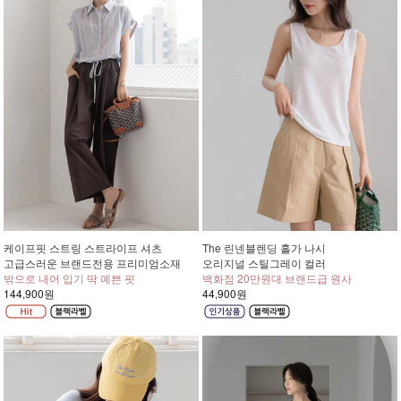
케이프핏 스트링 스트라이프 셔츠
The 린넨블렌딩 홀가 나시
고급스러운 브랜드전용 프리미엄소재
오리지널 스틸그레이 컬러
밖으로 내어 입기 딱 예쁜 핏
백화점 20만원대 브랜드급 원사
144,900원
44,900원