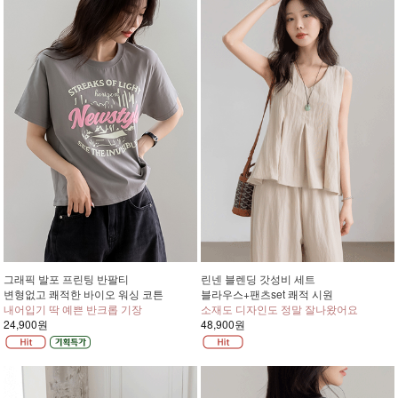
그래픽 발포 프린팅 반팔티
린넨 블렌딩 갓성비 세트
변형없고 쾌적한 바이오 워싱 코튼
블라우스+팬츠set 쾌적 시원
내어입기 딱 예쁜 반크롭 기장
소재도 디자인도 정말 잘나왔어요
24,900원
48,900원