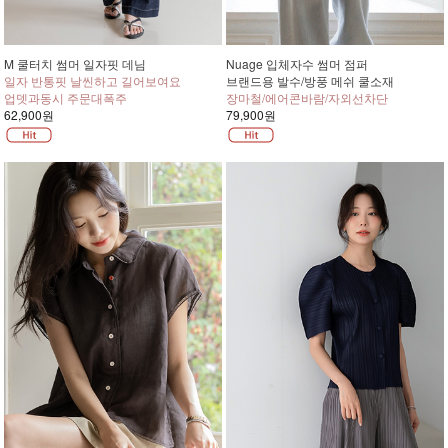
M 쿨터치 썸머 일자핏 데님
Nuage 입체자수 썸머 점퍼
일자 반통핏 날씬하고 길어보여요
브랜드용 발수/방풍 메쉬 쿨소재
업뎃과동시 주문대폭주
장마철/에어콘바람/자외선차단
62,900원
79,900원