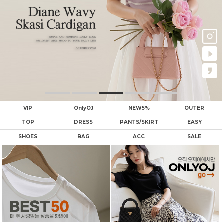
VIP
OnlyOJ
NEW5%
OUTER
TOP
DRESS
PANTS/SKIRT
EASY
SHOES
BAG
ACC
SALE