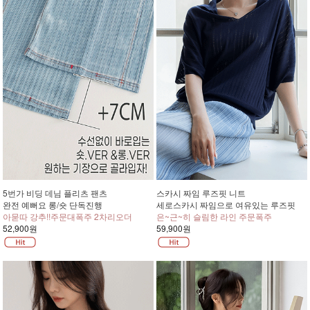
5번가 비딩 데님 플리츠 팬츠
스카시 짜임 루즈핏 니트
완전 예뻐요 롱/숏 단독진행
세로스카시 짜임으로 여유있는 루즈핏
아묻따 강추!!주문대폭주 2차리오더
은~근~히 슬림한 라인 주문폭주
52,900원
59,900원