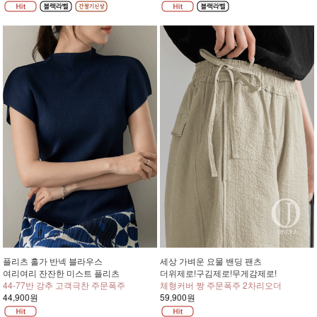
플리츠 홀가 반넥 블라우스
세상 가벼운 요물 밴딩 팬츠
여리여리 잔잔한 미스트 플리츠
더위제로!구김제로!무게감제로!
44-77반 강추 고객극찬 주문폭주
체형커버 짱 주문폭주 2차리오더
44,900원
59,900원