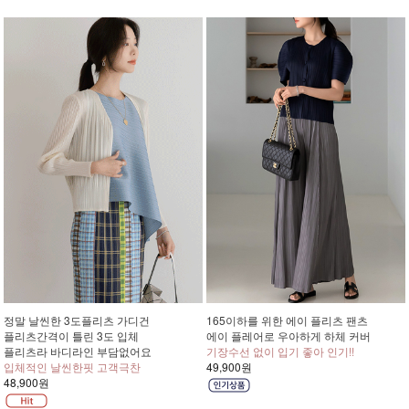
정말 날씬한 3도플리츠 가디건
165이하를 위한 에이 플리츠 팬츠
플리츠간격이 틀린 3도 입체
에이 플레어로 우아하게 하체 커버
플리츠라 바디라인 부담없어요
기장수선 없이 입기 좋아 인기!!
입체적인 날씬한핏 고객극찬
49,900원
48,900원