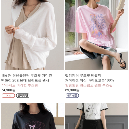
The 캐 린넨블렌딩 루즈핏 가디건
젤리피쉬 루즈핏 반팔티
백화점 20만원대 브랜드급 원사
쾌적하한 워싱 바이오코튼100%
77까지도 여리한 루즈핏
할랑할랑 멋스럽고 편한 루즈핏
74,900원
29,900원