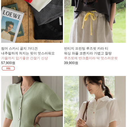
썸머 스카시 골지 가디건
빈티지 프린팅 루즈핏 카라 티
내추럴하게 처지는 핏이 멋스러워요
워싱 와플 코튼지라 가볍고 찰랑
가을까지 입기좋은 간절기 신상
루즈핏에 반크롭이라 딱 멋스러운핏
57,900원
39,900원