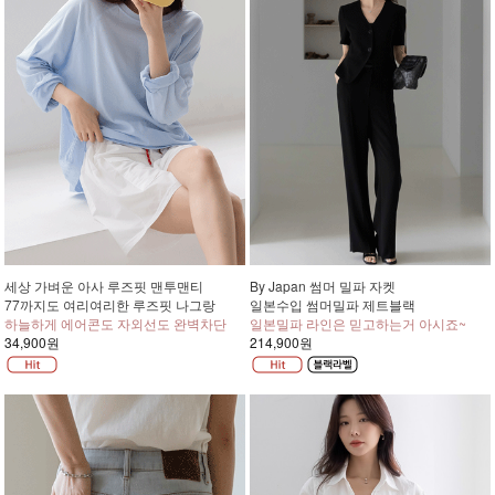
세상 가벼운 아사 루즈핏 맨투맨티
By Japan 썸머 밀파 자켓
77까지도 여리여리한 루즈핏 나그랑
일본수입 썸머밀파 제트블랙
하늘하게 에어콘도 자외선도 완벽차단
일본밀파 라인은 믿고하는거 아시죠~
34,900원
214,900원