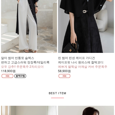
알마 썸머 반통핏 슬렉스
린 썸머 린넨 케이프 가디건
편하고 고급스러워 정장룩/데일리룩
케이프핏 나시 원피스에 찰떡코디
모두 강추!! 주문폭주 2차리오더
예쁘게 팔뚝살 어깨살 커버 주문폭주
118,900원
58,900원
BEST ITEM