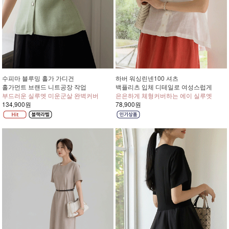
수피마 블루밍 홀가 가디건
하버 워싱린넨100 셔츠
홀가먼트 브랜드 니트공장 작업
백플리츠 입체 디테일로 여성스럽게
부드러운 실루엣 미운군살 완벽커버
은은하게 체형커버하는 에이 실루엣
134,900원
78,900원