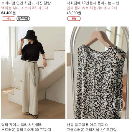
프리미엄 인견 차갑고 매끈 찰랑
백화점에 12만원대 들어가는 라인
백화점 부티크 소재 3차리오더
입체 플리츠로 체형커버효과 2배
64,400원
48,900원
릴리 웨이브 플리츠 반팔티
산들 플로럴 티어드 원피스
부드러운 플리츠소재 55-77까지
고급스러운 오리지널 산* 프린팅