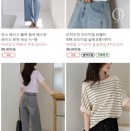
빈스 레이스 블럭 썸머 베스트
띠어리안 프리미엄 반팔티
레이스 뒷면 세상 시~원
S/M 프리미엄 실켓코튼100%
여유있고 예뻐서 주문 많아요~
백화점 고가라인 동일핏감 4차리오더
99,900원
36,900원