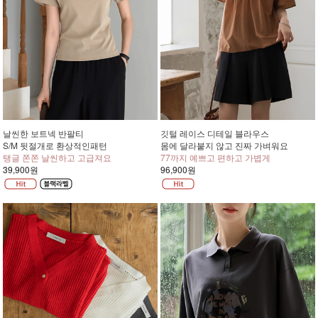
날씬한 보트넥 반팔티
깃털 레이스 디테일 블라우스
S/M 뒷절개로 환상적인패턴
몸에 달라붙지 않고 진짜 가벼워요
탱글 쫀쫀 날씬하고 고급져요
77까지 예쁘고 편하고 가볍게
39,900원
96,900원