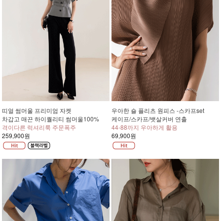
띠얼 썸머울 프리미엄 자켓
우아한 숄 플리츠 원피스 -스카프set
차갑고 매끈 하이퀄리티 썸머울100%
케이프/스카프/뱃살커버 연출
격이다른 럭셔리룩 주문폭주
44-88까지 우아하게 활용
259,900원
69,900원