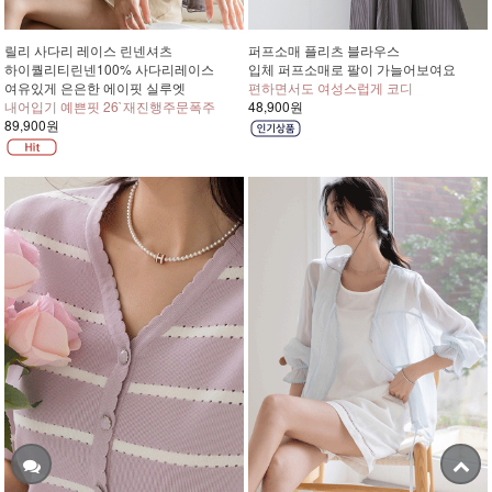
릴리 사다리 레이스 린넨셔츠
퍼프소매 플리츠 블라우스
하이퀄리티린넨100% 사다리레이스
입체 퍼프소매로 팔이 가늘어보여요
여유있게 은은한 에이핏 실루엣
편하면서도 여성스럽게 코디
내어입기 예쁜핏 26`재진행주문폭주
48,900원
89,900원