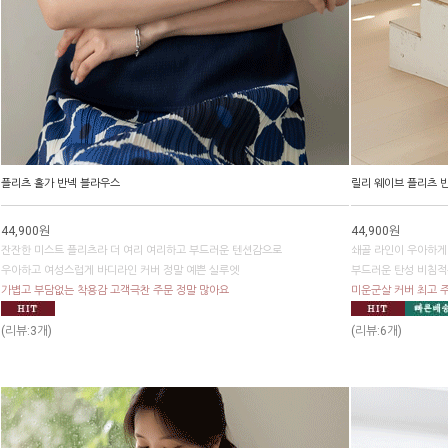
플리츠 홀가 반넥 블라우스
릴리 웨이브 플리츠 
44,900원
44,900원
잔잔한 미스트 플리츠라 더 여리 여리하고 부드러운 텐션감으로
쇄골 라인이 우아하게
우아하고 여성스럽게 바디라인 커버 정말 예쁜 실루엣
부드러운 탄성 비침적
가볍고 부담없는 착용감 고객극찬 주문 정말 많아요
미운군살 커버 최고 
(리뷰:3개)
(리뷰:6개)