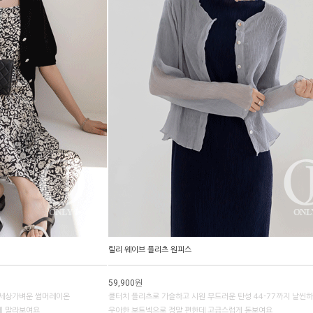
릴리 웨이브 플리츠 원피스
59,900원
 세상가벼운 썸머레이온
쿨터치 플리츠로 가슬하고 시원 부드러운 탄성 44-77까지 날씬
게 말라보여요
우아한 보트넥으로 정말 편한데 고급스럽게 돋보여요