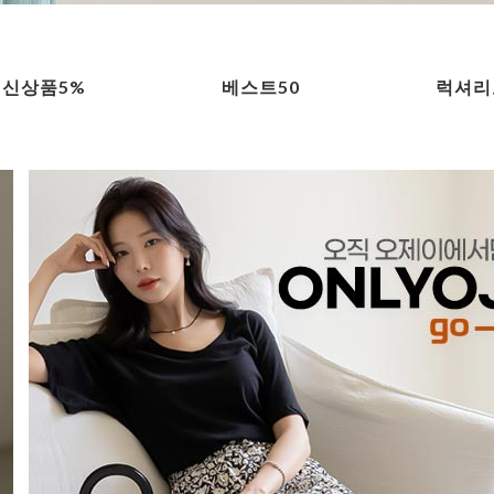
신상품5%
베스트50
럭셔리