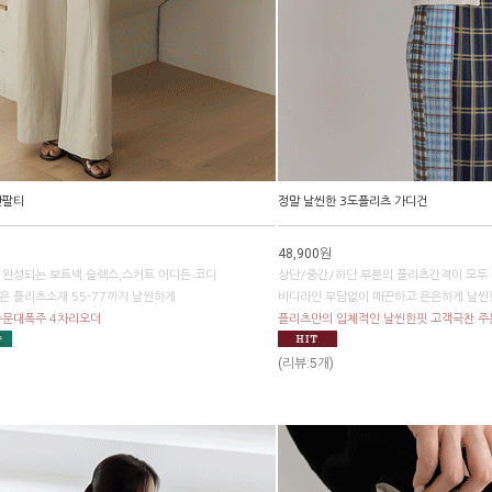
반팔티
정말 날씬한 3도플리츠 가디건
48,900원
 완성되는 보트넥 슬렉스,스커트 어디든 코디
상단/중간/하단 부분의 플리츠간격이 모두
은 플리츠소재 55-77까지 날씬하게
바디라인 부담없이 매끈하고 은은하게 날씬
주문대폭주 4차리오더
플리츠만의 입체적인 날씬한핏 고객극찬 
(리뷰:5개)