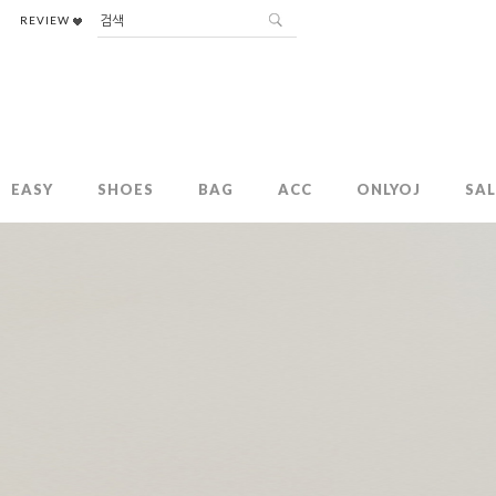
REVIEW
EASY
SHOES
BAG
ACC
ONLYOJ
SAL