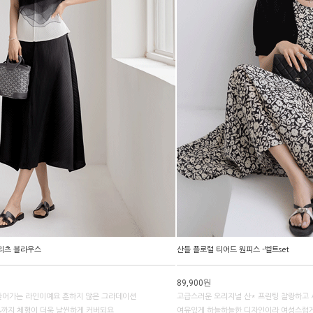
리츠 블라우스
산들 플로럴 티어드 원피스 -벨트set
89,900원
들어가는 라인이예요 흔하지 않은 그라데이션
고급스러운 오리지널 산* 프린팅 찰랑하고
88까지 체형이 더욱 날씬하게 커버되요
여유있게 하늘하늘한 디자인이라 여성스럽