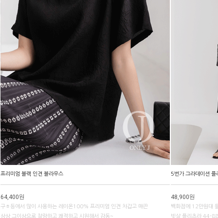
프리미엄 블랙 인견 블라우스
5번가 그라데이션 플
64,400원
48,900원
구ㅎ등에서 많이 사용하는 레이온100% 프리미엄 인견 차갑고 매끈
백화점에 12만원대 
상상 그이상으로 찰랑하고 쾌적하고 시원해서 감동~
빗살 플리츠라 44-