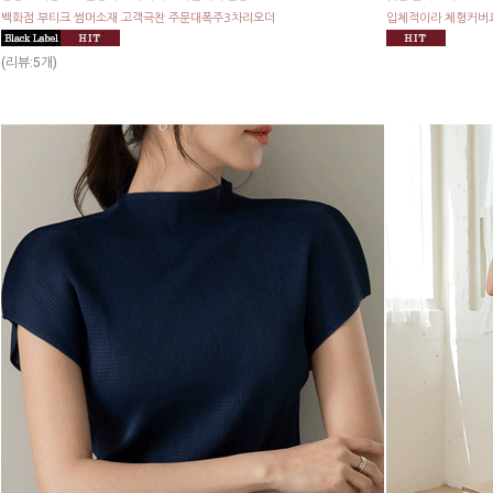
백화점 부티크 썸머소재 고객극찬 주문대폭주3차리오더
입체적이라 체형커버효
(리뷰:5개)