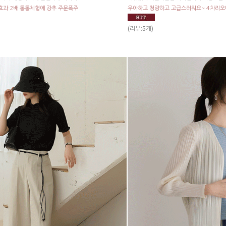
과 2배 통통체형에 강추 주문폭주
우아하고 청량하고 고급스러워요~ 4차리오
(리뷰:5개)