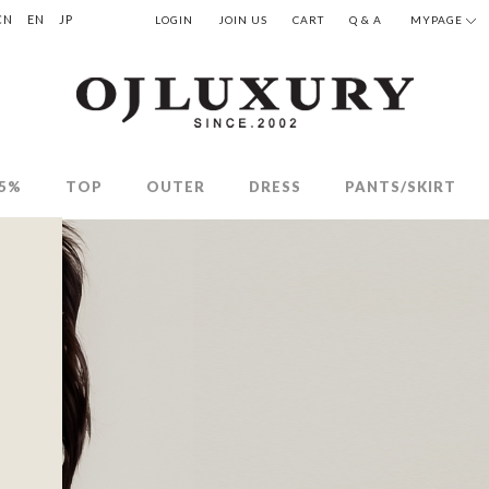
CN
EN
JP
LOGIN
JOIN US
CART
Q & A
MYPAGE
5%
TOP
OUTER
DRESS
PANTS/SKIRT