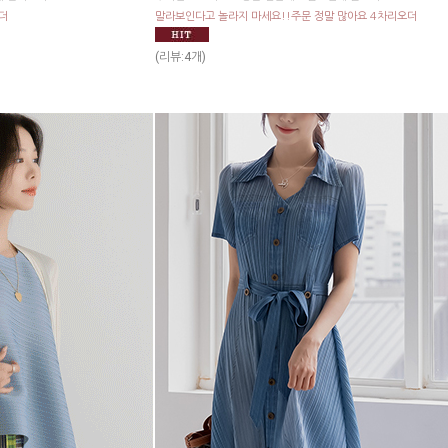
더
말라보인다고 놀라지 마세요!!주문 정말 많아요 4차리오더
(리뷰:4개)