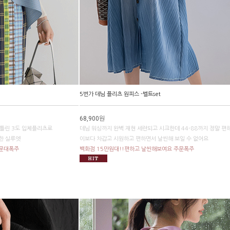
5번가 데님 플리츠 원피스 -벨트set
68,900원
 틀린 3도 입체플리츠로
데님 워싱까지 완벽 재현 세련되고 시크한데 44-88까지 정말 편
한 실루엣
이보다 차갑고 시원하고 편하면서 날씬해 보일 수 없어요
주문대폭주
백화점 15만원대!!편하고 날씬해보여요 주문폭주