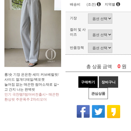
배송비
(조건)
지역별
기장
컬러 및 사
이즈
반품정책
0
원
총 상품 금액
롱/숏 기장 은은한 세미 커브베럴핏/
사이드 절개디테일/백포켓
구매하기
장바구니
늘어짐 없는 매끈한 썸머소재로 길~
고 간지 나는 완벽핏
관심상품
인기 극찬템!!썸머버전출시~ 매끈한
환상핏 주문폭주 2차리오더