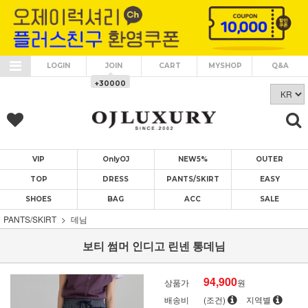
LOGIN
JOIN
CART
MYSHOP
Q&A
+30000
VIP
OnlyOJ
NEW5%
OUTER
TOP
DRESS
PANTS/SKIRT
EASY
SHOES
BAG
ACC
SALE
PANTS/SKIRT
데님
보티 썸머 인디고 린넨 통데님
94,900
상품가
원
배송비
(조건)
지역별