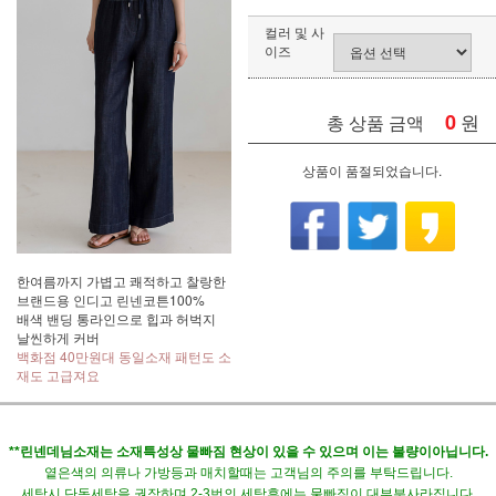
컬러 및 사
이즈
0
원
총 상품 금액
상품이 품절되었습니다.
한여름까지 가볍고 쾌적하고 찰랑한
브랜드용 인디고 린넨코튼100%
배색 밴딩 통라인으로 힙과 허벅지
날씬하게 커버
백화점 40만원대 동일소재 패턴도 소
재도 고급져요
**린넨데님소재는 소재특성상 물빠짐 현상이 있을 수 있으며 이는 불량이아닙니다.
옅은색의 의류나 가방등과 매치할때는 고객님의 주의를 부탁드립니다.
세탁시 단독세탁을 권장하며 2-3번의 세탁후에는 물빠짐이 대부분사라집니다.