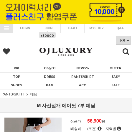
LOGIN
JOIN
CART
MYSHOP
Q&A
+30000
VIP
OnlyOJ
NEW5%
OUTER
TOP
DRESS
PANTS/SKIRT
EASY
SHOES
BAG
ACC
SALE
PANTS/SKIRT
데님
M 사선절개 에이핏 7부 데님
56,900
상품가
원
배송비
(조건)
지역별