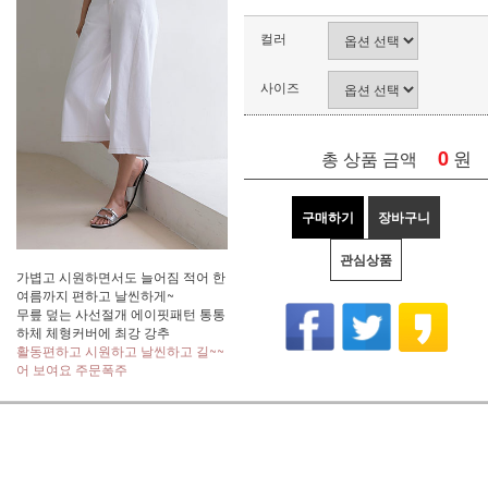
컬러
사이즈
0
원
총 상품 금액
구매하기
장바구니
관심상품
가볍고 시원하면서도 늘어짐 적어 한
여름까지 편하고 날씬하게~
무릎 덮는 사선절개 에이핏패턴 통통
하체 체형커버에 최강 강추
활동편하고 시원하고 날씬하고 길~~
어 보여요 주문폭주