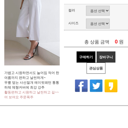
컬러
사이즈
0
원
총 상품 금액
구매하기
장바구니
관심상품
가볍고 시원하면서도 늘어짐 적어 한
여름까지 편하고 날씬하게~
무릎 덮는 사선절개 에이핏패턴 통통
하체 체형커버에 최강 강추
활동편하고 시원하고 날씬하고 길~~
어 보여요 주문폭주