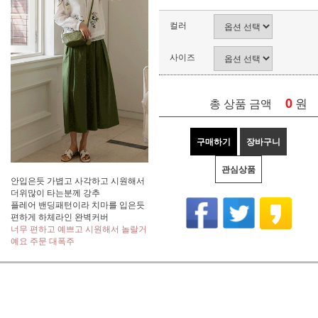
컬러
사이즈
0
원
총 상품 금액
구매하기
장바구니
관심상품
안입은듯 가볍고 사각하고 시원해서
더위많이 타는분께 강추
플레어 밴딩패턴이라 치마를 입은듯
편하게 하체라인 완벽커버
너무 편하고 예쁘고 시원해서 놀랄거
예요 주문 대폭주