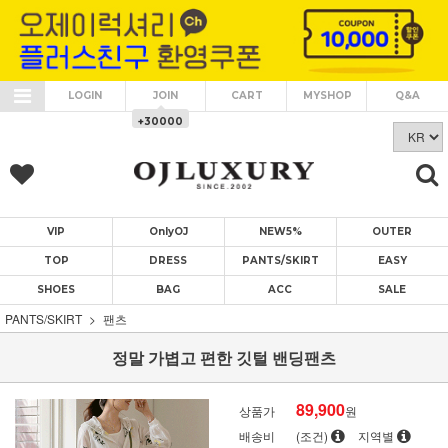
LOGIN
JOIN
CART
MYSHOP
Q&A
+30000
VIP
OnlyOJ
NEW5%
OUTER
TOP
DRESS
PANTS/SKIRT
EASY
SHOES
BAG
ACC
SALE
PANTS/SKIRT
팬츠
정말 가볍고 편한 깃털 밴딩팬츠
89,900
상품가
원
배송비
(조건)
지역별