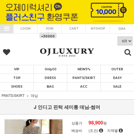
LOGIN
JOIN
CART
MYSHOP
Q&A
+30000
VIP
OnlyOJ
NEW5%
OUTER
TOP
DRESS
PANTS/SKIRT
EASY
SHOES
BAG
ACC
SALE
PANTS/SKIRT
데님
J 인디고 핀턱 세미통 데님-썸머
98,900
상품가
원
배송비
(조건)
지역별