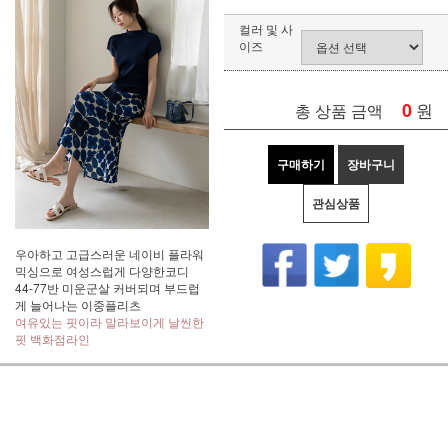
컬러 및 사
이즈
0
원
총 상품 금액
구매하기
장바구니
관심상품
우아하고 고급스러운 네이비 플라워
믹싱으로 여성스럽게 다양한코디
44-77반 미운군살 커버되며 부드럽
게 늘어나는 이중플리츠
여유있는 핏이라 말라보이게 날씬한
핏 백화점라인