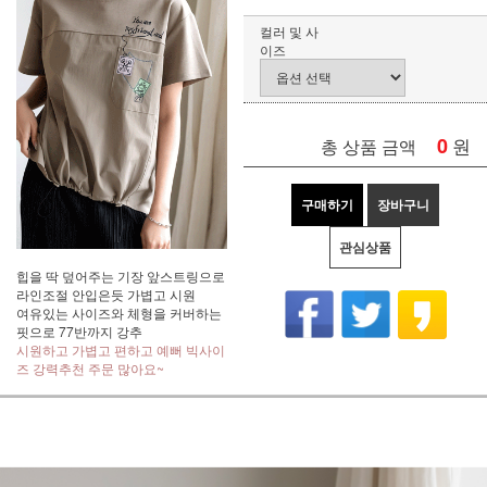
컬러 및 사
이즈
0
원
총 상품 금액
구매하기
장바구니
관심상품
힙을 딱 덮어주는 기장 앞스트링으로
라인조절 안입은듯 가볍고 시원
여유있는 사이즈와 체형을 커버하는
핏으로 77반까지 강추
시원하고 가볍고 편하고 예뻐 빅사이
즈 강력추천 주문 많아요~