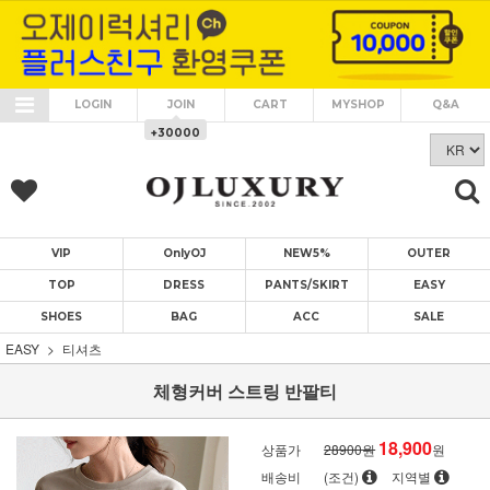
LOGIN
JOIN
CART
MYSHOP
Q&A
+30000
VIP
OnlyOJ
NEW5%
OUTER
TOP
DRESS
PANTS/SKIRT
EASY
SHOES
BAG
ACC
SALE
EASY
티셔츠
체형커버 스트링 반팔티
18,900
상품가
28900원
원
배송비
(조건)
지역별