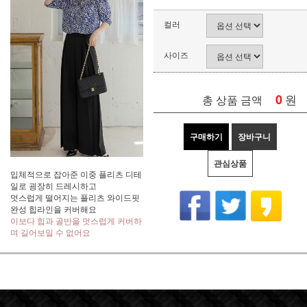
컬러
사이즈
0
원
총 상품 금액
구매하기
장바구니
관심상품
입체적으로 잡아준 이중 플리츠 디테
일로 굉장히 드레시하고
멋스럽게 떨어지는 플리츠 와이드핏
완성 힙라인을 커버해요
이보다 힙과 골반을 멋스럽게 커버하
며 길어보일 수 없어요