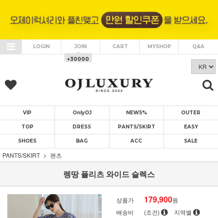
LOGIN
JOIN
CART
MYSHOP
Q&A
+30000
VIP
OnlyOJ
NEW5%
OUTER
TOP
DRESS
PANTS/SKIRT
EASY
SHOES
BAG
ACC
SALE
PANTS/SKIRT
팬츠
렝땅 플리츠 와이드 슬렉스
179,900
상품가
원
배송비
(조건)
지역별