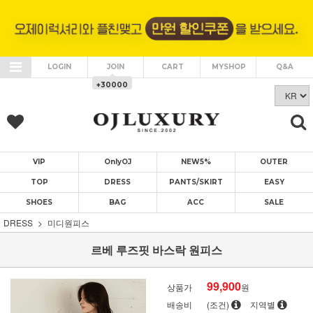
LOGIN
JOIN
CART
MYSHOP
Q&A
+30000
VIP
OnlyOJ
NEW5%
OUTER
TOP
DRESS
PANTS/SKIRT
EASY
SHOES
BAG
ACC
SALE
DRESS
미디원피스
르베 루즈핏 바스락 원피스
99,900
상품가
원
배송비
(조건)
지역별