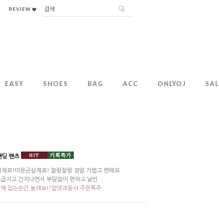
REVIEW
EASY
SHOES
BAG
ACC
ONLYOJ
SAL
밴딩 팬츠
제로!미운군살제로! 찰랑찰랑 정말 가볍고 편해요
급지고 간지나면서 부담없이 편하고 날씬
에 입는순간 놀래요!!업뎃과동시 주문폭주