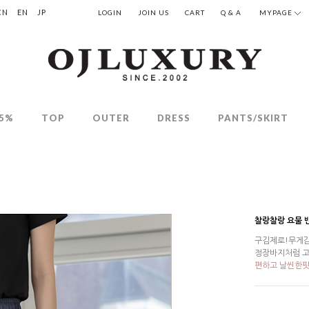
CN
EN
JP
LOGIN
JOIN US
CART
Q & A
MYPAGE
5%
TOP
OUTER
DRESS
PANTS/SKIRT
찰랑찰랑 요물 
구김제로!무게감
정장바지처럼 고
편하고 날씬한핏