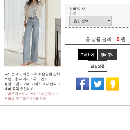
컬러 및 사
이즈
0
원
총 상품 금액
구매하기
장바구니
관심상품
부드럽고 가벼운 터치에 은은한 광채
브랜드용 세미시스루 오간자
정말 가볍고 야리 야리하고 세련되고
예뻐 꼭꼭 추천해요
가벼우면서도 시크하고 세련된 시스
루점퍼 주문폭주 2차리오더