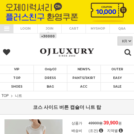
LOGIN
JOIN
CART
MYSHOP
Q&A
+30000
VIP
OnlyOJ
NEW5%
OUTER
TOP
DRESS
PANTS/SKIRT
EASY
SHOES
BAG
ACC
SALE
TOP
니트
코스 사이드 버튼 캡숄더 니트 탑
39,900
상품가
49900원
원
배송비
(조건)
지역별