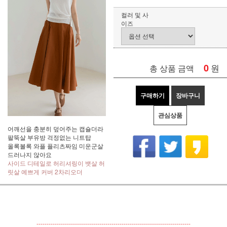
컬러 및 사
이즈
0
원
총 상품 금액
구매하기
장바구니
관심상품
어깨선을 충분히 덮어주는 캡숄더라
팔뚝살 부유방 걱정없는 니트탑
올록볼록 와플 플리츠짜임 미운군살
드러나지 않아요
사이드 디테일로 허리셔링이 뱃살 허
릿살 예쁘게 커버 2차리오더
----------------------------------------------------------------------------