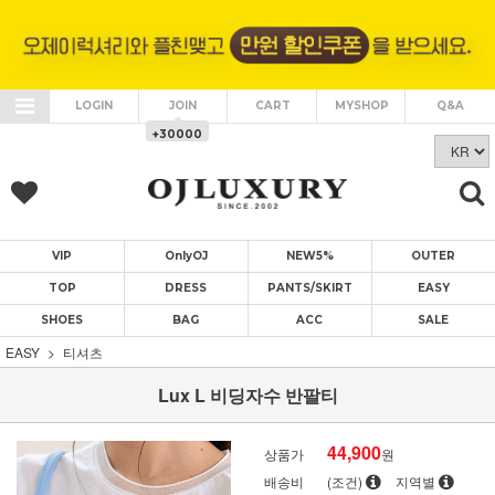
LOGIN
JOIN
CART
MYSHOP
Q&A
+30000
VIP
OnlyOJ
NEW5%
OUTER
TOP
DRESS
PANTS/SKIRT
EASY
SHOES
BAG
ACC
SALE
EASY
티셔츠
Lux L 비딩자수 반팔티
44,900
상품가
원
배송비
(조건)
지역별