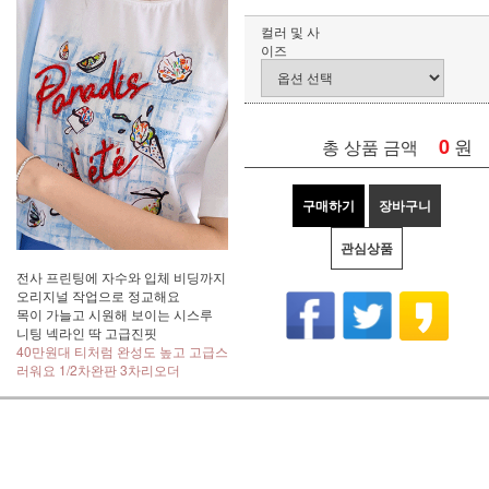
컬러 및 사
이즈
0
원
총 상품 금액
구매하기
장바구니
관심상품
전사 프린팅에 자수와 입체 비딩까지
오리지널 작업으로 정교해요
목이 가늘고 시원해 보이는 시스루
니팅 넥라인 딱 고급진핏
40만원대 티처럼 완성도 높고 고급스
러워요 1/2차완판 3차리오더