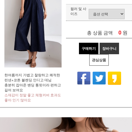
컬러 및 사
이즈
0
원
총 상품 금액
구매하기
장바구니
관심상품
한여름까지 가볍고 찰랑하고 쾌적한
린넨+코튼 블렌딩 인디고 데님
충분히 잡아준 밴딩 통핏이라 편하고
길어 보여요
소재감이 정말 좋고 체형커버 효과도
좋아 인기 많아요