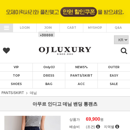
LOGIN
JOIN
CART
MYSHOP
Q&A
+30000
VIP
OnlyOJ
NEW5%
OUTER
TOP
DRESS
PANTS/SKIRT
EASY
SHOES
BAG
ACC
SALE
PANTS/SKIRT
데님
아무르 인디고 데님 밴딩 통팬츠
69,900
상품가
원
배송비
(조건)
지역별