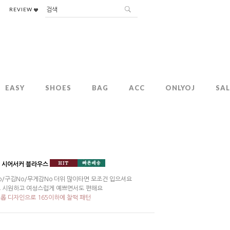
REVIEW
EASY
SHOES
BAG
ACC
ONLYOJ
SAL
한 시어서커 블라우스
o/구김No/무게감No 더위 많이타면 모조건 입으셔요
 시원하고 여성스럽게 예쁘면서도 편해요
롭 디자인으로 165이하에 찰떡 패턴