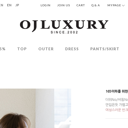
CN
EN
JP
LOGIN
JOIN US
CART
Q & A
MYPAGE
5%
TOP
OUTER
DRESS
PANTS/SKIRT
165이하를 위
더위No/비침N
안입은듯 가볍고
여성스러운 반크