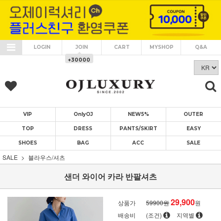
LOGIN
JOIN
CART
MYSHOP
Q&A
+30000
VIP
OnlyOJ
NEW5%
OUTER
TOP
DRESS
PANTS/SKIRT
EASY
SHOES
BAG
ACC
SALE
SALE
블라우스/셔츠
샌더 와이어 카라 반팔셔츠
29,900
상품가
59900원
원
배송비
(조건)
지역별