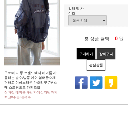
컬러 및 사
이즈
0
원
총 상품 금액
구매하기
장바구니
관심상품
구ㅎ/데ㅁ 등 브랜드에서 매여름 사
용하는 발수/방풍 메쉬 썸머쿨소재
편하고 여성스러운 가오리핏 7부소
매 스트링으로 라인조절
장마철/에어콘바람/자외선차단까지
최고!!주문 대폭주