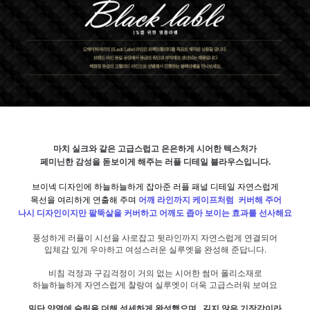
마치 실크와 같은 고급스럽고 은은하게 시어한 텍스처가
페미닌한 감성을 돋보이게 해주는 러플 디테일 블라우스입니다.
브이넥 디자인에 하늘하늘하게 잡아준 러플 패널 디테일 자연스럽게
목선을 여리하게 연출해 주며
어깨 라인까지 케이프처럼 커버해 주어
나시 디자인이지만 팔뚝살을 커버하고 어깨도 좁아 보이는 효과를 선사해요
풍성하게 러플이 시선을 사로잡고 뒷라인까지 자연스럽게 연결되어
입체감 있게 우아하고 여성스러운 실루엣을 완성해 준답니다.
비침 걱정과 구김걱정이 거의 없는 시어한 썸머 폴리소재로
하늘하늘하게 자연스럽게 찰랑여 실루엣이 더욱 고급스러워 보여요
밑단 양옆에 슬릿을 더해 섬세하게 완성했으며, 길지 않은 기장감이라