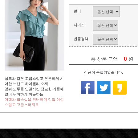
컬러
사이즈
반품정책
0
원
총 상품 금액
상품이 품절되었습니다.
실크와 같은 고급스럽고 은은하게 시
어한 브랜드 하이퀄리 소재
앞뒤 모두를 연결시킨 정교한 러플패
널이 우아하게 하늘하늘
어깨와 팔뚝살을 커버하며 정말 여성
스럽고 고급스러워요