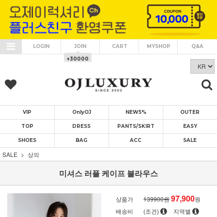
LOGIN
JOIN
CART
MYSHOP
Q&A
+30000
VIP
OnlyOJ
NEW5%
OUTER
TOP
DRESS
PANTS/SKIRT
EASY
SHOES
BAG
ACC
SALE
SALE
상의
미셔스 러플 케이프 블라우스
97,900
상품가
139900원
원
배송비
(조건)
지역별