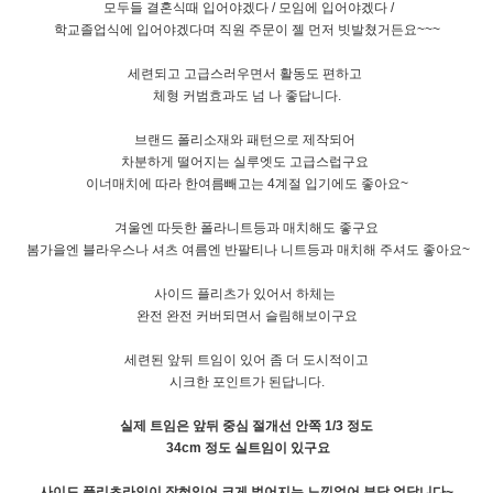
모두들 결혼식때 입어야겠다 / 모임에 입어야겠다 /
학교졸업식에 입어야겠다며 직원 주문이 젤 먼저 빗발쳤거든요~~~
세련되고 고급스러우면서 활동도 편하고
체형 커범효과도 넘 나 좋답니다.
브랜드 폴리소재와 패턴으로 제작되어
차분하게 떨어지는 실루엣도 고급스럽구요
이너매치에 따라 한여름빼고는 4계절 입기에도 좋아요~
겨울엔 따듯한 폴라니트등과 매치해도 좋구요
봄가을엔 블라우스나 셔츠 여름엔 반팔티나 니트등과 매치해 주셔도 좋아요~
사이드 플리츠가 있어서 하체는
완전 완전 커버되면서 슬림해보이구요
세련된 앞뒤 트임이 있어 좀 더 도시적이고
시크한 포인트가 된답니다.
실제 트임은 앞뒤 중심 절개선 안쪽 1/3 정도
34cm 정도 실트임이 있구요
사이드 플리츠라인이 잡혀있어 크게 벌어지는 느낌없어 부담 없답니다~