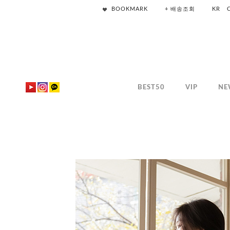
BOOKMARK
+ 배송조회
KR
BEST50
VIP
NE