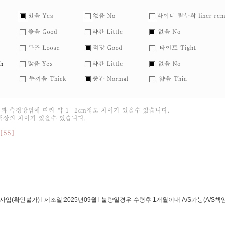
입(확인불가) l 제조일:2025년09월 l 불량일경우 수령후 1개월이내 A/S가능(A/S책임자: