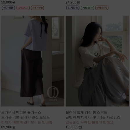
59,900원
24,900원
브라우니 백리본 블라우스
블레어 입체 캉캉 롱 스커트
브라운 리본 뒷태가 완전 포인트
골반과 허벅지가 커버되는 사선캉캉
하체가 예쁘게 길어보이는 반크롭
입는순간 우아한 볼륨에 반해요
69,900원
109,900원