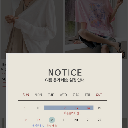
The 캐 린넨블렌딩 루즈핏 가디건
젤리피쉬 루즈핏 반팔티
백화점 20만원대 브랜드급 원사
쾌적하한 워싱 바이오코튼100%
77까지도 여리한 루즈핏
할랑할랑 멋스럽고 편한 루즈핏
74,900원
29,900원
BEST ITEM