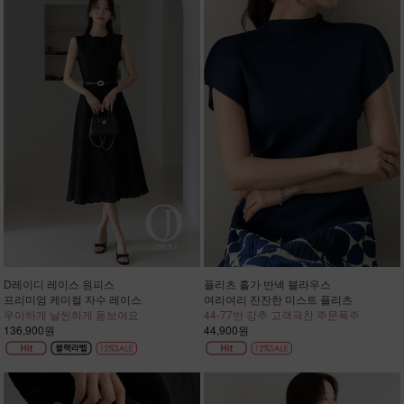
D레이디 레이스 원피스
플리츠 홀가 반넥 블라우스
프리미엄 케미컬 자수 레이스
여리여리 잔잔한 미스트 플리츠
우아하게 날씬하게 돋보여요
44-77반 강추 고객극찬 주문폭주
136,900원
44,900원