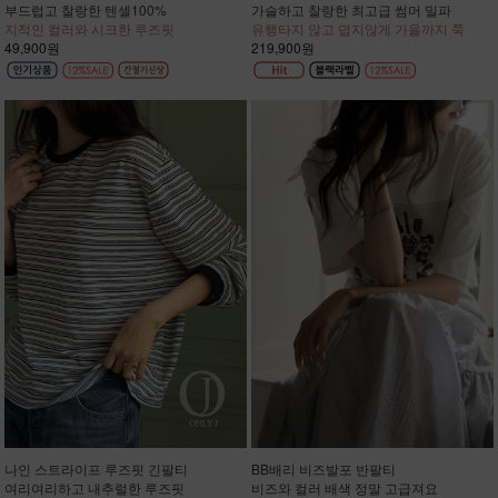
부드럽고 찰랑한 텐셀100%
가슬하고 찰랑한 최고급 썸머 밀파
지적인 컬러와 시크한 루즈핏
유행타지 않고 덥지않게 가을까지 쭉
49,900원
219,900원
나인 스트라이프 루즈핏 긴팔티
BB배리 비즈발포 반팔티
여리여리하고 내추럴한 루즈핏
비즈와 컬러 배색 정말 고급져요