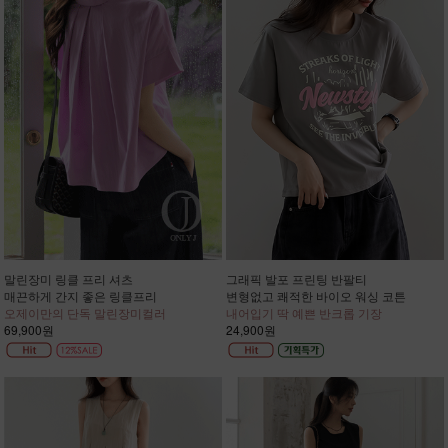
말린장미 링클 프리 셔츠
그래픽 발포 프린팅 반팔티
매끈하게 간지 좋은 링클프리
변형없고 쾌적한 바이오 워싱 코튼
오제이만의 단독 말린장미컬러
내어입기 딱 예쁜 반크롭 기장
69,900원
24,900원