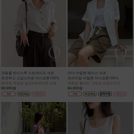
크링클 반시스루 스트라이프 셔츠
마더 아일렛 레이스 셔츠
유연하고 고급스러운 아사코튼100%
프리미엄 아일렛 아사코튼100%
쾌적한 착용감 살안타&에어콘 보호
백화점 퀄리티 그대로 브랜드라인
69,900원
84,900원