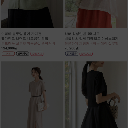
수피마 블루밍 홀가 가디건
하버 워싱린넨100 셔츠
홀가먼트 브랜드 니트공장 작업
백플리츠 입체 디테일로 여성스럽게
부드러운 실루엣 미운군살 완벽커버
은은하게 체형커버하는 에이 실루엣
134,900원
78,900원