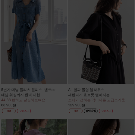
5번가 데님 플리츠 원피스 -벨트set
AL 밀파 롤업 블라우스
데님 워싱까지 완벽 재현
세련되게 흐르듯 떨어지는
44-88 편하고 날씬해보여요
소재가 전하는 격이다른 고급스러움
68,900원
129,900원