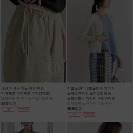
세상 가벼운 요물 밴딩 팬츠
정말 날씬한 3도플리츠 가디건
더위제로!구김제로!무게감제로!
플리츠간격이 틀린 3도 입체
체형커버 짱 주문폭주 2차리오더
플리츠라 바디라인 부담없어요
59,900원
입체적인 날씬한핏 고객극찬
48,900원