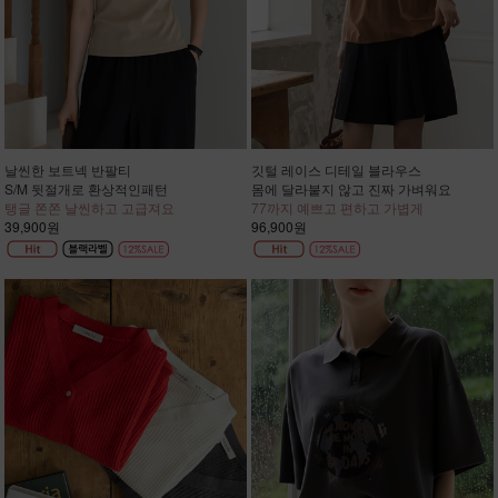
날씬한 보트넥 반팔티
깃털 레이스 디테일 블라우스
S/M 뒷절개로 환상적인패턴
몸에 달라붙지 않고 진짜 가벼워요
탱글 쫀쫀 날씬하고 고급져요
77까지 예쁘고 편하고 가볍게
39,900원
96,900원