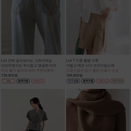
Lux 진짜 길어보이는 그레이데님
Lux T 이중 플랩 셔켓
단단하면서도 부드럽고 탱글한 터치
가볍고 매끈 사각 프리미엄소재
비교 불가 컬러와 패턴 주문대폭주
고급스럽게 입기 좋은 간절기 신상
139,900원
169,900원