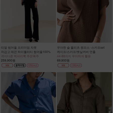
띠얼 썸머울 프리미엄 자켓
우아한 숄 플리츠 원피스 -스카프set
차갑고 매끈 하이퀄리티 썸머울100%
케이프/스카프/뱃살커버 연출
격이다른 럭셔리룩 주문폭주
44-88까지 우아하게 활용
259,900원
69,900원