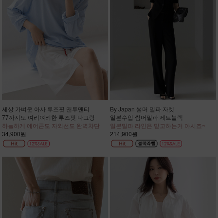
세상 가벼운 아사 루즈핏 맨투맨티
By Japan 썸머 밀파 자켓
77까지도 여리여리한 루즈핏 나그랑
일본수입 썸머밀파 제트블랙
하늘하게 에어콘도 자외선도 완벽차단
일본밀파 라인은 믿고하는거 아시죠~
34,900원
214,900원