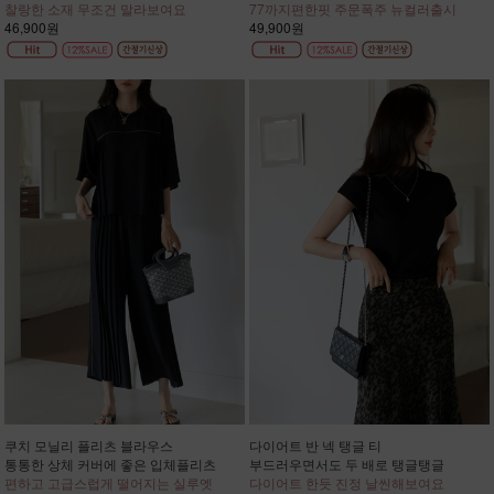
찰랑한 소재 무조건 말라보여요
77까지편한핏 주문폭주 뉴컬러출시
46,900원
49,900원
쿠치 모닐리 플리츠 블라우스
다이어트 반 넥 탱글 티
통통한 상체 커버에 좋은 입체플리츠
부드러우면서도 두 배로 탱글탱글
편하고 고급스럽게 떨어지는 실루엣
다이어트 한듯 진정 날씬해보여요