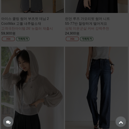
아이스 쿨링 썸머 부츠컷 데님 2
런던 루즈 가오리핏 썸머 니트
CoolMax 고퀄 내추럴소재
55-77반 찰랑하게 떨어져요
고객극찬아이템 26`뉴컬러 재출시
상체 미운군살 커버 강력추천
59,900원
24,900원