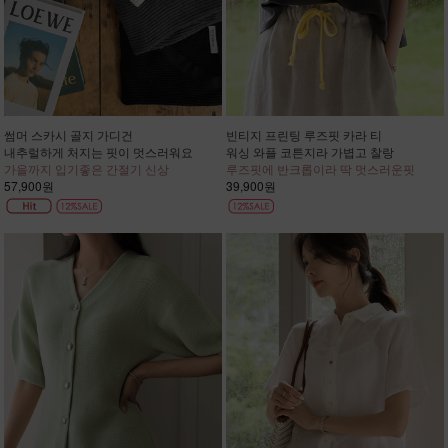
썸머 스카시 골지 가디건
빈티지 프린팅 루즈핏 카라 티
내추럴하게 처지는 핏이 멋스러워요
워싱 와플 코튼지라 가볍고 찰랑
가을까지 입기좋은 간절기 신상
루즈핏에 반크롭이라 딱 멋스러운핏
57,900원
39,900원