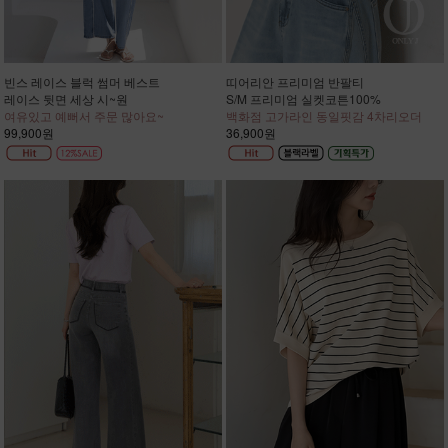
빈스 레이스 블럭 썸머 베스트
띠어리안 프리미엄 반팔티
레이스 뒷면 세상 시~원
S/M 프리미엄 실켓코튼100%
여유있고 예뻐서 주문 많아요~
백화점 고가라인 동일핏감 4차리오더
99,900원
36,900원