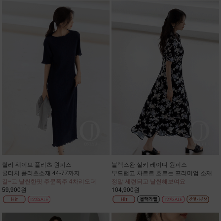
릴리 웨이브 플리츠 원피스
블랙스완 실키 레이디 원피스
쿨터치 플리츠소재 44-77까지
부드럽고 차르르 흐르는 프리미엄 소재
길~고 날씬한핏 주문폭주 4차리오더
정말 세련되고 날씬해보여요
59,900원
104,900원