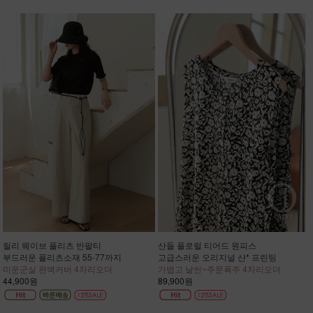
릴리 웨이브 플리츠 반팔티
산들 플로럴 티어드 원피스
부드러운 플리츠소재 55-77까지
고급스러운 오리지널 산* 프린팅
미운군살 완벽커버 4차리오더
가볍고 날씬~주문폭주 4차리오더
44,900원
89,900원