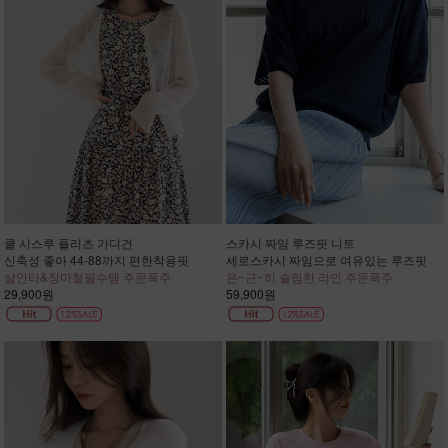
쿨 시스루 플리츠 가디건
스카시 짜임 루즈핏 니트
신축성 좋아 44-88까지 편한착용핏
세로스카시 짜임으로 여유있는 루즈핏
살안타&장마철필수템 주문폭주
은~근~히 슬림한 라인 주문폭주
29,900원
59,900원