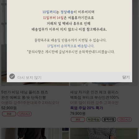
닫기
다시 보지 않기
5번가 비딩 데님 플리츠 팬츠
세상 차가운 인견 체크 원피스
완전 예뻐요 롱/숏 단독진행
백화점 부티크 부산인견100%
아묻따 강추!!주문대폭주 2차리오더
더위 많이 타면 강추 고객극찬
52,900원
폭염 주말 20% 특가
79,900원