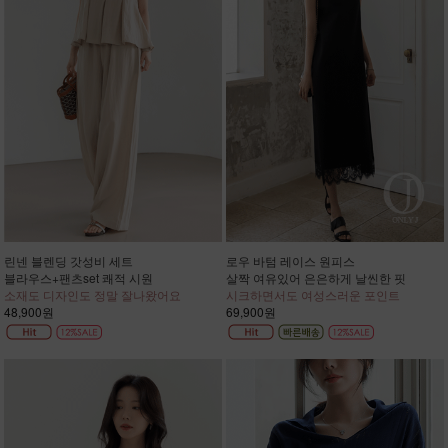
린넨 블렌딩 갓성비 세트
로우 바텀 레이스 원피스
블라우스+팬츠set 쾌적 시원
살짝 여유있어 은은하게 날씬한 핏
소재도 디자인도 정말 잘나왔어요
시크하면서도 여성스러운 포인트
48,900원
69,900원