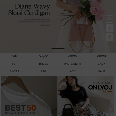
VIP
OnlyOJ
NEW5%
OUTER
TOP
DRESS
PANTS/SKIRT
EASY
SHOES
BAG
ACC
SALE