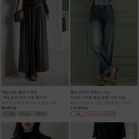
-5kg 셔링 플레어 팬츠
엘라 빈티지 캣워싱 데님
- 5kg 효과 입체 셔링 플리츠
워싱& 디테일 환상 명품 라인 작업
예쁘고 편하게 잘나와서 완전 강추
흔하게 만날 수 없는 컨템퍼러리 라인
28,900원
118,900원