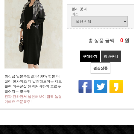
컬러 및 사
이즈
0
원
총 상품 금액
구매하기
장바구니
관심상품
최상급 일본수입밀파100% 한톤 더
짙어 한사이즈 더 날씬해보이는 제트
블랙 미운군살 완벽커버하며 흐르듯
떨어지는 코쿤핏
진짜 편하면서 날씬해보여 깜짝 놀랄
거예요 주문폭주!!