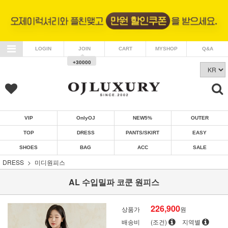
LOGIN
JOIN
CART
MYSHOP
Q&A
+30000
VIP
OnlyOJ
NEW5%
OUTER
TOP
DRESS
PANTS/SKIRT
EASY
SHOES
BAG
ACC
SALE
DRESS
미디원피스
AL 수입밀파 코쿤 원피스
226,900
상품가
원
배송비
(조건)
지역별