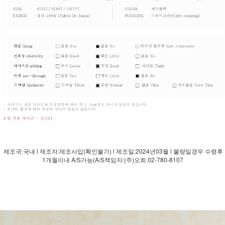
제조국:국내 l 제조자:제조사입(확인불가) l 제조일:2024년03월 l 불량일경우 수령후
1개월이내 A/S가능(A/S책임자:(주)오희 02-780-8107