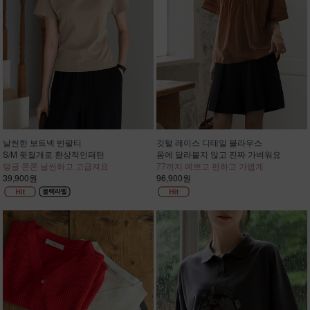
날씬한 보트넥 반팔티
깃털 레이스 디테일 블라우스
S/M 뒷절개로 환상적인패턴
몸에 달라붙지 않고 진짜 가벼워요
탱글 쫀쫀 날씬하고 고급져요
77까지 예쁘고 편하고 가볍게
39,900원
96,900원