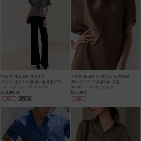
띠얼 썸머울 프리미엄 자켓
우아한 숄 플리츠 원피스 -스카프set
차갑고 매끈 하이퀄리티 썸머울100%
케이프/스카프/뱃살커버 연출
격이다른 럭셔리룩 주문폭주
44-88까지 우아하게 활용
259,900원
69,900원