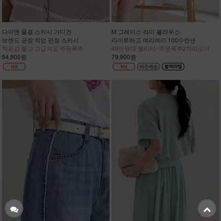
다이앤 물결 스카시 가디건
M 그레이스 라미 블라우스
브랜드 공장 작업 펀칭 스카시
라이트하고 여리여리 100수린넨
착용감 좋고 고급져요 주문폭주
40만원대 퀄리티~주문폭주2차리오더
54,900원
79,900원