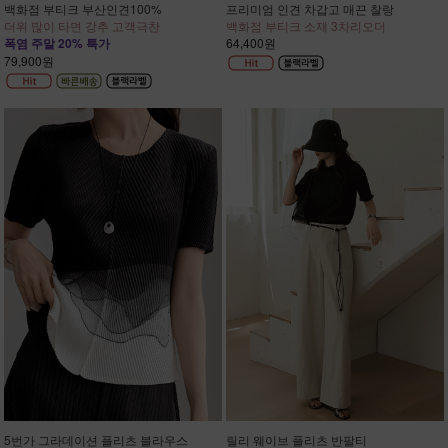
백화점 부티크 부산인견100%
프리미엄 인견 차갑고 매끈 찰랑
더위 많이 타면 강추 고객극찬
백화점 부티크 소재 3차리오더
폭염 주말 20% 특가
64,400원
79,900원
5번가 그라데이션 플리츠 블라우스
릴리 웨이브 플리츠 반팔티