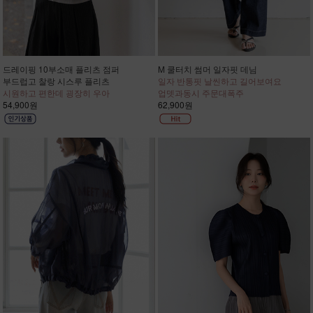
드레이핑 10부소매 플리츠 점퍼
M 쿨터치 썸머 일자핏 데님
부드럽고 찰랑 시스루 플리츠
일자 반통핏 날씬하고 길어보여요
시원하고 편한데 굉장히 우아
업뎃과동시 주문대폭주
54,900원
62,900원