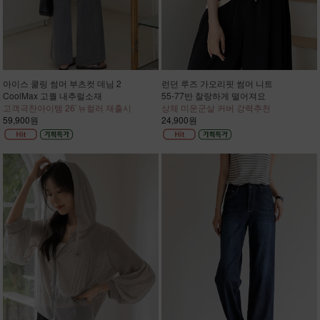
아이스 쿨링 썸머 부츠컷 데님 2
런던 루즈 가오리핏 썸머 니트
CoolMax 고퀄 내추럴소재
55-77반 찰랑하게 떨어져요
고객극찬아이템 26`뉴컬러 재출시
상체 미운군살 커버 강력추천
59,900원
24,900원