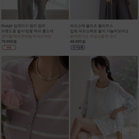
Nuage 입체자수 썸머 점퍼
퍼프소매 플리츠 블라우스
브랜드용 발수/방풍 메쉬 쿨소재
입체 퍼프소매로 팔이 가늘어보여요
장마철/에어콘바람/자외선차단
편하면서도 여성스럽게 코디
79,900원
48,900원