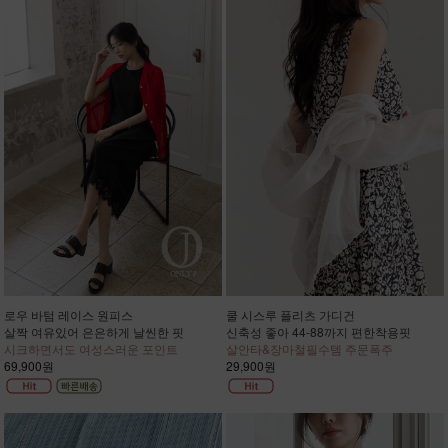
로우 바텀 레이스 원피스
쿨 시스루 플리츠 가디건
살짝 여유있어 은은하게 날씬한 핏
신축성 좋아 44-88까지 편한착용핏
시크하면서도 여성스러운 포인트
살안타&장마철필수템 주문폭주
69,900원
29,900원