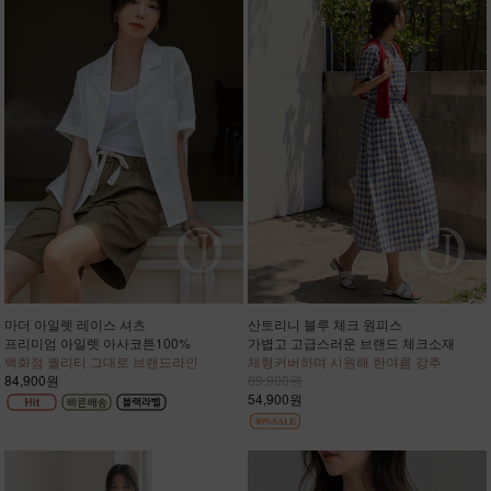
마더 아일렛 레이스 셔츠
산토리니 블루 체크 원피스
프리미엄 아일렛 아사코튼100%
가볍고 고급스러운 브랜드 체크소재
백화점 퀄리티 그대로 브랜드라인
체형커버하며 시원해 한여름 강추
84,900원
89,900원
54,900원