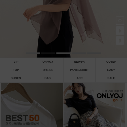
VIP
OnlyOJ
NEW5%
OUTER
TOP
DRESS
PANTS/SKIRT
EASY
SHOES
BAG
ACC
SALE