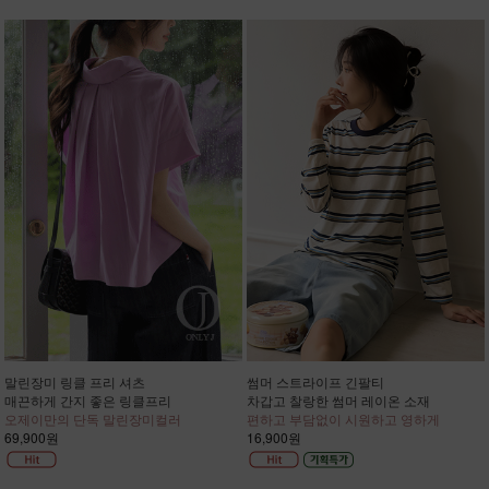
말린장미 링클 프리 셔츠
썸머 스트라이프 긴팔티
매끈하게 간지 좋은 링클프리
차갑고 찰랑한 썸머 레이온 소재
오제이만의 단독 말린장미컬러
편하고 부담없이 시원하고 영하게
69,900원
16,900원