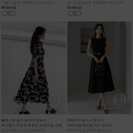
가볍고 날씬~주문폭주 4차리오더
길~고 날씬한핏 주문폭주 4차리오더
89,900원
59,900원
블랙스완 실키 레이디 원피스
D레이디 레이스 원피스
부드럽고 차르르 흐르는 프리미엄 소재
프리미엄 케미컬 자수 레이스
정말 세련되고 날씬해보여요
우아하게 날씬하게 돋보여요