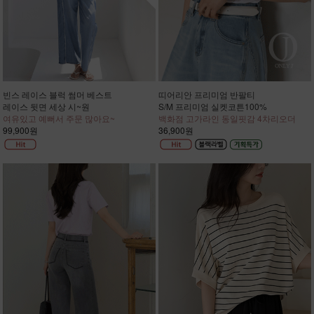
빈스 레이스 블럭 썸머 베스트
띠어리안 프리미엄 반팔티
레이스 뒷면 세상 시~원
S/M 프리미엄 실켓코튼100%
여유있고 예뻐서 주문 많아요~
백화점 고가라인 동일핏감 4차리오더
99,900원
36,900원