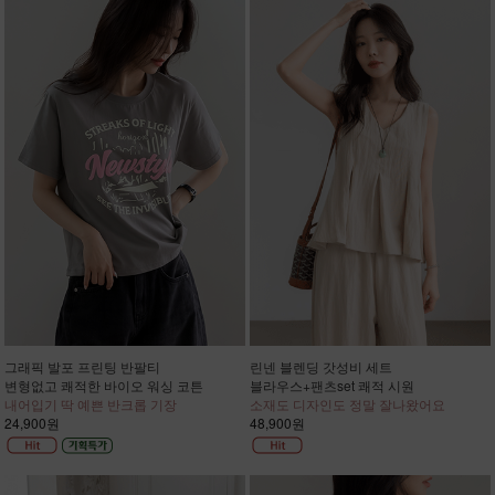
그래픽 발포 프린팅 반팔티
린넨 블렌딩 갓성비 세트
변형없고 쾌적한 바이오 워싱 코튼
블라우스+팬츠set 쾌적 시원
내어입기 딱 예쁜 반크롭 기장
소재도 디자인도 정말 잘나왔어요
24,900원
48,900원