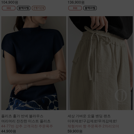
104,900원
136,900원
플리츠 홀가 반넥 블라우스
세상 가벼운 요물 밴딩 팬츠
여리여리 잔잔한 미스트 플리츠
더위제로!구김제로!무게감제로!
44-77반 강추 고객극찬 주문폭주
체형커버 짱 주문폭주 2차리오더
44,900원
59,900원