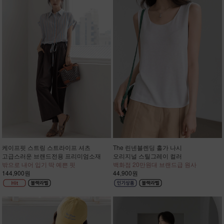
케이프핏 스트링 스트라이프 셔츠
The 린넨블렌딩 홀가 나시
고급스러운 브랜드전용 프리미엄소재
오리지널 스틸그레이 컬러
밖으로 내어 입기 딱 예쁜 핏
백화점 20만원대 브랜드급 원사
144,900원
44,900원