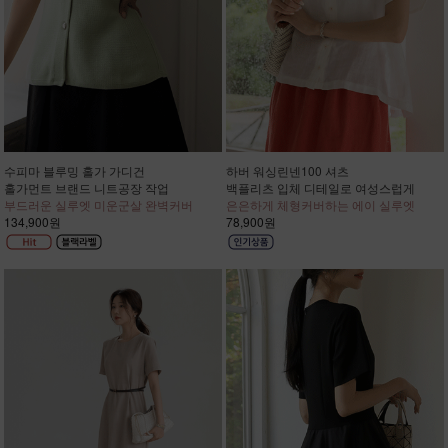
수피마 블루밍 홀가 가디건
하버 워싱린넨100 셔츠
홀가먼트 브랜드 니트공장 작업
백플리츠 입체 디테일로 여성스럽게
부드러운 실루엣 미운군살 완벽커버
은은하게 체형커버하는 에이 실루엣
134,900원
78,900원