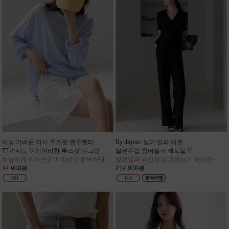
세상 가벼운 아사 루즈핏 맨투맨티
By Japan 썸머 밀파 자켓
77까지도 여리여리한 루즈핏 나그랑
일본수입 썸머밀파 제트블랙
하늘하게 에어콘도 자외선도 완벽차단
일본밀파 라인은 믿고하는거 아시죠~
34,900원
214,900원