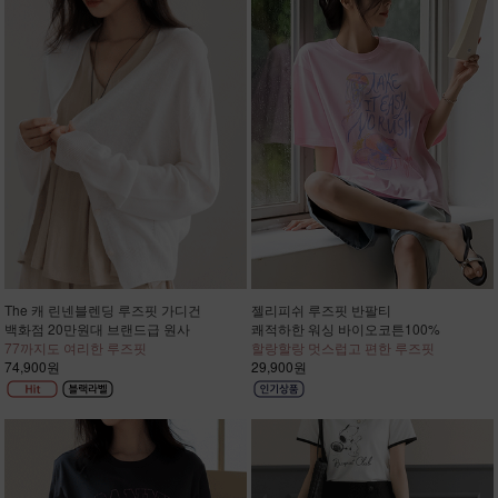
The 캐 린넨블렌딩 루즈핏 가디건
젤리피쉬 루즈핏 반팔티
백화점 20만원대 브랜드급 원사
쾌적하한 워싱 바이오코튼100%
77까지도 여리한 루즈핏
할랑할랑 멋스럽고 편한 루즈핏
74,900원
29,900원