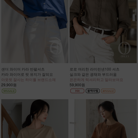
샌더 와이어 카라 반팔셔츠
로로 여리한 라미린넨100 셔츠
카라 와이어로 핏 유지가 잘되요
실크와 같은 광채와 부드러움
아웃핏 잘사는 하이퀄 브랜드소재
은은하게 럭셔리하고 말라보여요
29,900원
59,900원