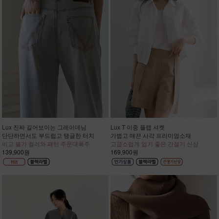
Lux 진짜 길어보이는 그레이데님
Lux T 이중 플랩 셔켓
단단하면서도 부드럽고 탱글한 터치
가볍고 매끈 사각 프리미엄소재
비교 불가 컬러와 패턴 주문대폭주
고급스럽게 입기 좋은 간절기 신상
139,900원
169,900원