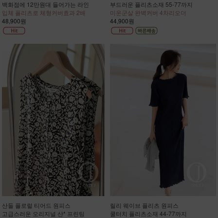
백화점에 12만원대 들어가는 라인
부드러운 플리츠소재 55-77까지
입체 플리츠로 체형커버효과 2배
미운군살 완벽커버 4차리오더
48,900원
44,900원
산들 플로럴 티어드 원피스
릴리 웨이브 플리츠 원피스
고급스러운 오리지널 산* 프린팅
쿨터치 플리츠소재 44-77까지