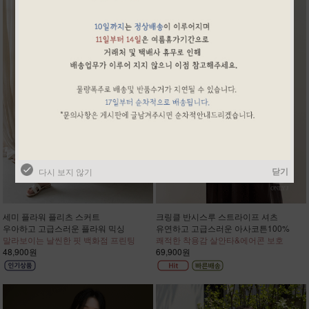
닫기
다시 보지 않기
세미 플라워 플리츠 스커트
크링클 반시스루 스트라이프 셔츠
우아하고 고급스러운 플라워 믹싱
유연하고 고급스러운 아사코튼100%
말라보이는 날씬한 핏 백화점 프린팅
쾌적한 착용감 살안타&에어콘 보호
48,900원
69,900원