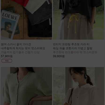
썸머 스카시 골지 가디건
빈티지 프린팅 루즈핏 카라 티
내추럴하게 처지는 핏이 멋스러워요
워싱 와플 코튼지라 가볍고 찰랑
가을까지 입기좋은 간절기 신상
루즈핏에 반크롭이라 딱 멋스러운핏
57,900원
39,900원