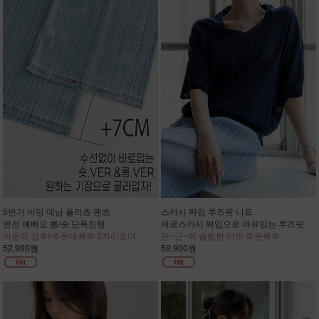
5번가 비딩 데님 플리츠 팬츠
스카시 짜임 루즈핏 니트
완전 예뻐요 롱/숏 단독진행
세로스카시 짜임으로 여유있는 루즈핏
아묻따 강추!!주문대폭주 2차리오더
은~근~히 슬림한 라인 주문폭주
52,900원
59,900원