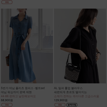
5번가 데님 플리츠 원피스 -벨트set
AL 밀파 롤업 블라우스
데님 워싱까지 완벽 재현
세련되게 흐르듯 떨어지는
44-88 편하고 날씬해보여요
소재가 전하는 격이다른 고급스러움
68,900원
129,900원