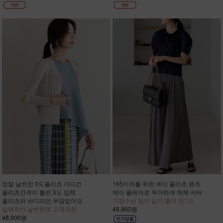
정말 날씬한 3도플리츠 가디건
165이하를 위한 에이 플리츠 팬츠
플리츠간격이 틀린 3도 입체
에이 플레어로 우아하게 하체 커버
플리츠라 바디라인 부담없어요
기장수선 없이 입기 좋아 인기!!
입체적인 날씬한핏 고객극찬
49,900원
48,900원