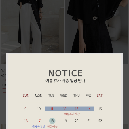
알마 썸머 반통핏 슬렉스
린 썸머 린넨 케이프 가디건
편하고 고급스러워 정장룩/데일리룩
케이프핏 나시 원피스에 찰떡코디
모두 강추!! 주문폭주 2차리오더
예쁘게 팔뚝살 어깨살 커버 주문폭주
118,900원
58,900원
BEST ITEM