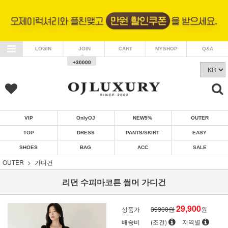
LOGIN
JOIN
CART
MYSHOP
Q&A
+30000
VIP
OnlyOJ
NEW5%
OUTER
TOP
DRESS
PANTS/SKIRT
EASY
SHOES
BAG
ACC
SALE
OUTER
가디건
리던 수피마코튼 썸머 가디건
29,900
상품가
39900원
원
배송비
(조건)
지역별