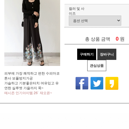
컬러 및 사
이즈
0
원
총 상품 금액
구매하기
장바구니
관심상품
피부에 가장 쾌적하고 편한 수피마코
튼사 보풀방지가공
가슬하고 기분좋은터치 여유있고 유
연한 실루엣 가을까지 쭉~
매시즌 인기아이템 26` 재오픈~