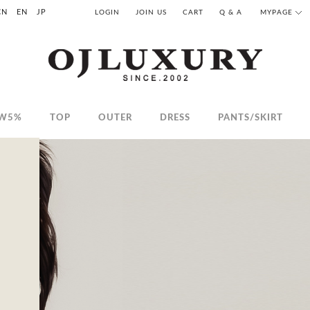
CN
EN
JP
LOGIN
JOIN US
CART
Q & A
MYPAGE
W5%
TOP
OUTER
DRESS
PANTS/SKIRT