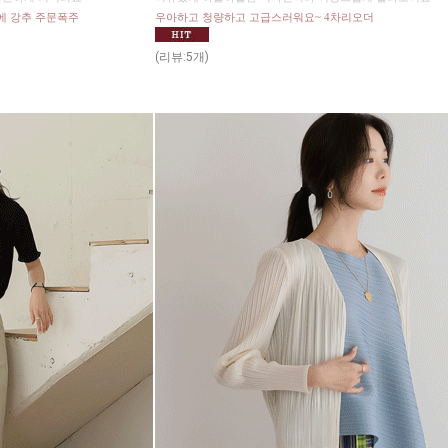
에 강추 주문폭주
우아하고 청량하고 고급스러워요~ 4차리오더
(리뷰:5개)