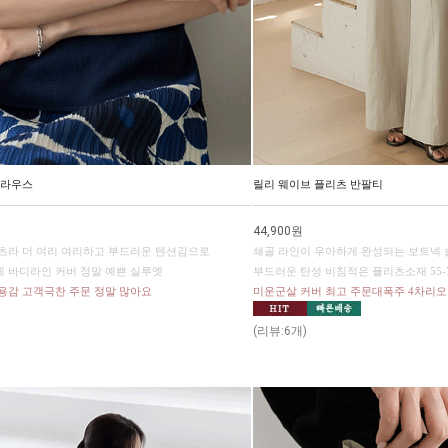
블라우스
릴리 웨이브 플리츠 반팔티
44,900원
츠라 더 여리 여리하고 부드러운 텐션감으로
쇄골 라인이 우아하게 완성되는 보트넥 
 바디라인 커버 정말 예쁜 실루엣
부드러운 탄성 비침적은 플리츠소재 55-
용감 고객극찬 주문 정말 많아요
미운군살 커버 최고 주문대폭주 4차리
(리뷰:6개)