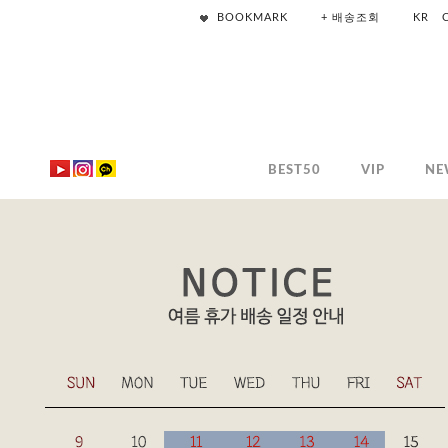
BOOKMARK
+ 배송조회
KR
BEST50
VIP
NE