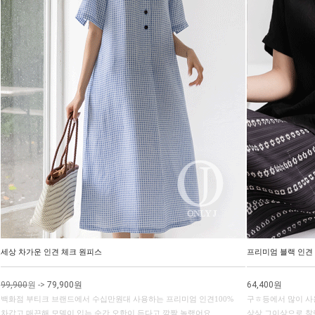
세상 차가운 인견 체크 원피스
프리미엄 블랙 인견
99,900
원
->
79,900원
64,400원
백화점 부티크 브랜드에서 수십만원대 사용하는 프리미엄 인견100%
구ㅎ등에서 많이 사
차갑고 매끈해 모델이 입는 순간 오한이 든다고 깜짝 놀랬어요
상상 그이상으로 찰