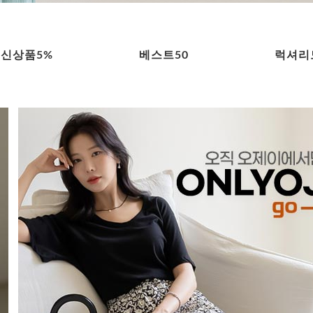
신상품5%
베스트50
럭셔리