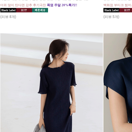
더위 많이 탄다면 강추 후기극찬
폭염 주말 20%특가!!
백화점 부티크 썸머
(리뷰:8개)
(리뷰:5개)