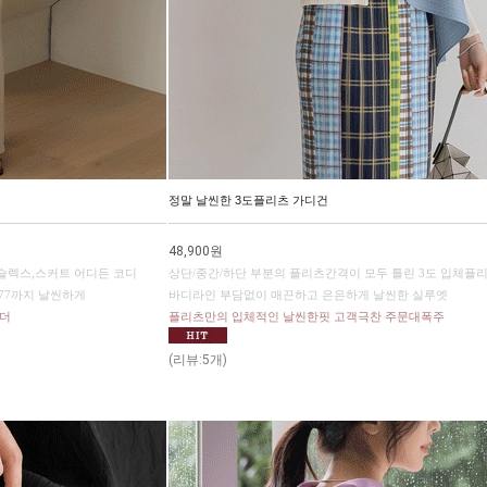
정말 날씬한 3도플리츠 가디건
48,900원
슬렉스,스커트 어디든 코디
상단/중간/하단 부분의 플리츠간격이 모두 틀린 3도 입체플
77까지 날씬하게
바디라인 부담없이 매끈하고 은은하게 날씬한 실루엣
오더
플리츠만의 입체적인 날씬한핏 고객극찬 주문대폭주
(리뷰:5개)