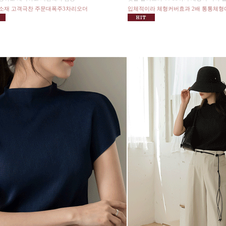
소재 고객극찬 주문대폭주3차리오더
입체적이라 체형커버효과 2배 통통체형