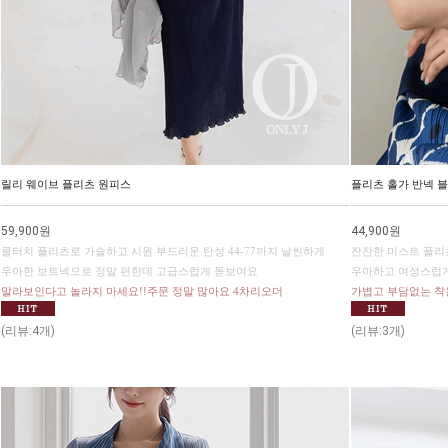
릴리 웨이브 플리츠 원피스
플리츠 홀가 반넥 
59,900원
44,900원
쿨터치 플리츠로 가슬하고 시원 부드러운 탄성 44-77까지 날씬하게
잔잔한 미스트 플리
우아한 보트넥으로 정말 편한데 고급스럽게 돋보여요
우아하고 여성스럽게
말라보인다고 놀라지 마세요!!주문 정말 많아요 4차리오더
가볍고 부담없는 착
(리뷰:4개)
(리뷰:3개)