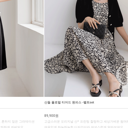
산들 플로럴 티어드 원피스 -벨트set
89,900원
요 흔하지 않은 그라데이션
고급스러운 오리지널 산* 프린팅 찰랑하고 세상가벼운 썸머
 날씬하게 커버되요
여유있게 하늘하늘한 디자인이라 여성스럽게 말라보여요