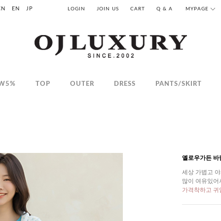
CN
EN
JP
LOGIN
JOIN US
CART
Q & A
MYPAGE
W5%
TOP
OUTER
DRESS
PANTS/SKIRT
옐로우가든 바
세상 가볍고 
많이 여유있어
가격착하고 귀