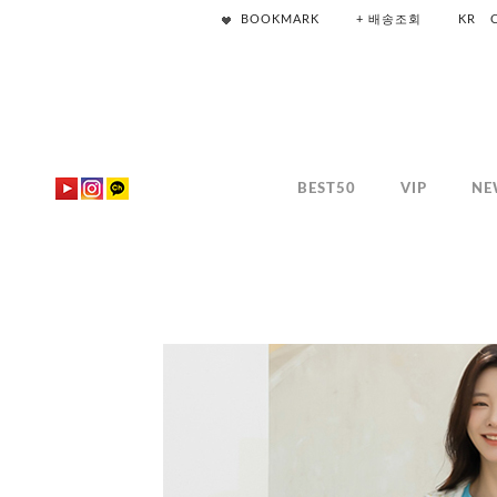
BOOKMARK
+ 배송조회
KR
BEST50
VIP
NE