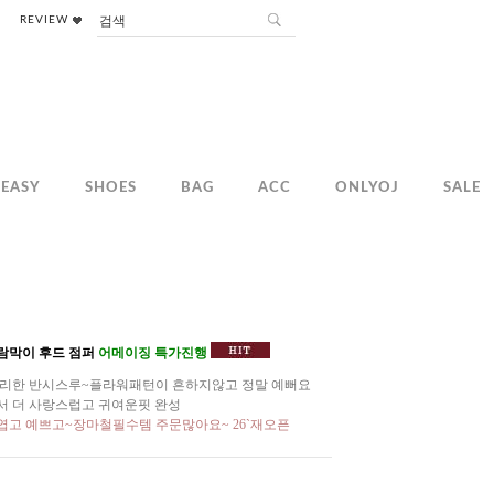
REVIEW
EASY
SHOES
BAG
ACC
ONLYOJ
SALE
람막이 후드 점퍼
어메이징 특가진행
야리한 반시스루~플라워패턴이 흔하지않고 정말 예뻐요
서 더 사랑스럽고 귀여운핏 완성
엽고 예쁘고~장마철필수템 주문많아요~ 26`재오픈