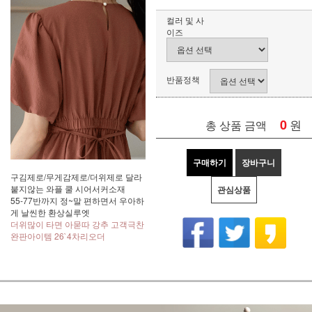
컬러 및 사
이즈
반품정책
0
원
총 상품 금액
구매하기
장바구니
구김제로/무게감제로/더위제로 달라
붙지않는 와플 쿨 시어서커소재
관심상품
55-77반까지 정~말 편하면서 우아하
게 날씬한 환상실루엣
더위많이 타면 아묻따 강추 고객극찬
완판아이템 26`4차리오더