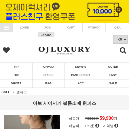
LOGIN
JOIN
CART
MYSHOP
Q&A
+30000
VIP
OnlyOJ
NEW5%
OUTER
TOP
DRESS
PANTS/SKIRT
EASY
SHOES
BAG
ACC
SALE
SALE
원피스
아보 시어서커 볼륨소매 원피스
59,900
상품가
79900원
원
배송비
(조건)
지역별