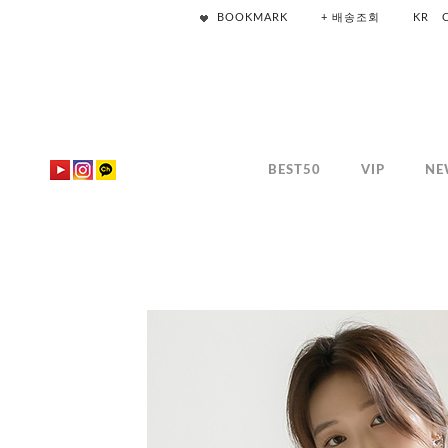
BOOKMARK
+ 배송조회
KR
BEST50
VIP
NE