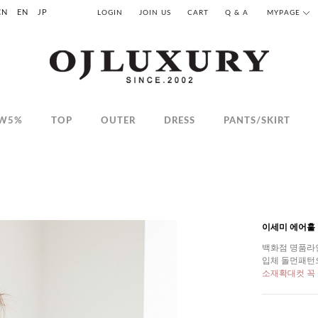
CN
EN
JP
LOGIN
JOIN US
CART
Q & A
MYPAGE
W5%
TOP
OUTER
DRESS
PANTS/SKIRT
이세미 에어훌
백화점 명품라
입체 돌먼패턴
소재확대컷 꼭