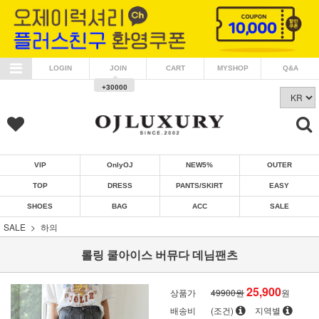
LOGIN
JOIN
CART
MYSHOP
Q&A
+30000
VIP
OnlyOJ
NEW5%
OUTER
TOP
DRESS
PANTS/SKIRT
EASY
SHOES
BAG
ACC
SALE
SALE
하의
롤링 쿨아이스 버뮤다 데님팬츠
25,900
상품가
49900원
원
배송비
(조건)
지역별