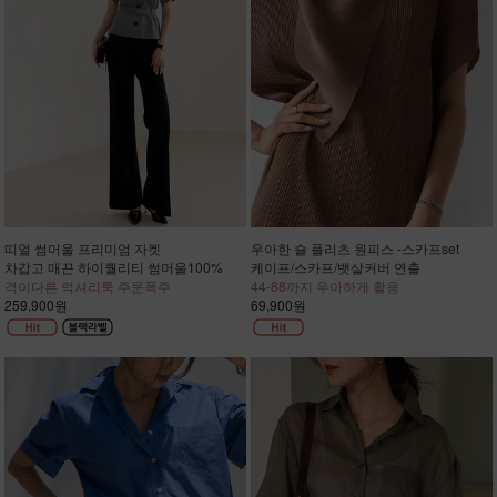
띠얼 썸머울 프리미엄 자켓
우아한 숄 플리츠 원피스 -스카프set
차갑고 매끈 하이퀄리티 썸머울100%
케이프/스카프/뱃살커버 연출
격이다른 럭셔리룩 주문폭주
44-88까지 우아하게 활용
259,900원
69,900원