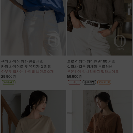
샌더 와이어 카라 반팔셔츠
로로 여리한 라미린넨100 셔츠
카라 와이어로 핏 유지가 잘되요
실크와 같은 광채와 부드러움
아웃핏 잘사는 하이퀄 브랜드소재
은은하게 럭셔리하고 말라보여요
29,900원
59,900원