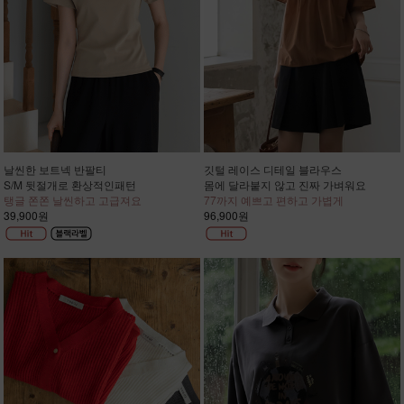
날씬한 보트넥 반팔티
깃털 레이스 디테일 블라우스
S/M 뒷절개로 환상적인패턴
몸에 달라붙지 않고 진짜 가벼워요
탱글 쫀쫀 날씬하고 고급져요
77까지 예쁘고 편하고 가볍게
39,900원
96,900원