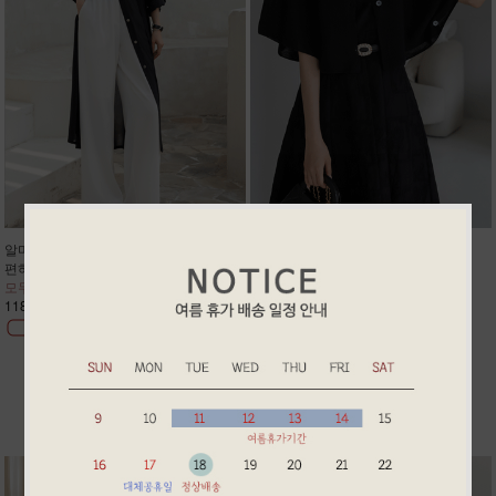
알마 썸머 반통핏 슬렉스
린 썸머 린넨 케이프 가디건
편하고 고급스러워 정장룩/데일리룩
케이프핏 나시 원피스에 찰떡코디
모두 강추!! 주문폭주 2차리오더
예쁘게 팔뚝살 어깨살 커버 주문폭주
118,900원
58,900원
BEST ITEM