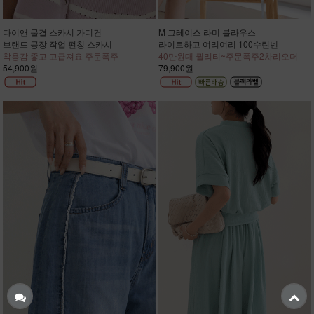
다이앤 물결 스카시 가디건
M 그레이스 라미 블라우스
브랜드 공장 작업 펀칭 스카시
라이트하고 여리여리 100수린넨
착용감 좋고 고급져요 주문폭주
40만원대 퀄리티~주문폭주2차리오더
54,900원
79,900원