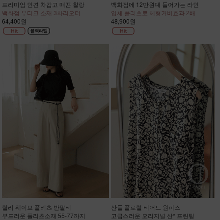
프리미엄 인견 차갑고 매끈 찰랑
백화점에 12만원대 들어가는 라인
백화점 부티크 소재 3차리오더
입체 플리츠로 체형커버효과 2배
64,400원
48,900원
릴리 웨이브 플리츠 반팔티
산들 플로럴 티어드 원피스
부드러운 플리츠소재 55-77까지
고급스러운 오리지널 산* 프린팅