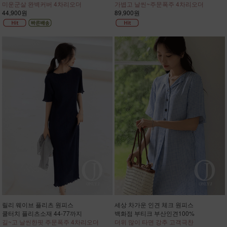
미운군살 완벽커버 4차리오더
가볍고 날씬~주문폭주 4차리오더
44,900원
89,900원
릴리 웨이브 플리츠 원피스
세상 차가운 인견 체크 원피스
쿨터치 플리츠소재 44-77까지
백화점 부티크 부산인견100%
길~고 날씬한핏 주문폭주 4차리오더
더위 많이 타면 강추 고객극찬