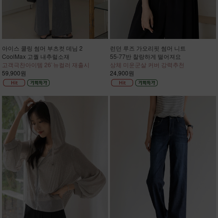
아이스 쿨링 썸머 부츠컷 데님 2
런던 루즈 가오리핏 썸머 니트
CoolMax 고퀄 내추럴소재
55-77반 찰랑하게 떨어져요
고객극찬아이템 26`뉴컬러 재출시
상체 미운군살 커버 강력추천
59,900원
24,900원