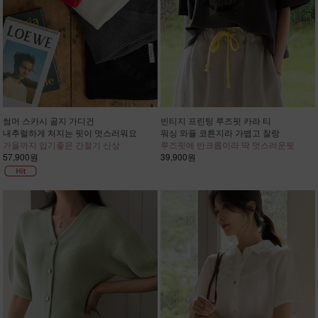
썸머 스카시 골지 가디건
빈티지 프린팅 루즈핏 카라 티
내추럴하게 처지는 핏이 멋스러워요
워싱 와플 코튼지라 가볍고 찰랑
가을까지 입기좋은 간절기 신상
루즈핏에 반크롭이라 딱 멋스러운핏
57,900원
39,900원