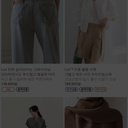
Lux 진짜 길어보이는 그레이데님
Lux T 이중 플랩 셔켓
단단하면서도 부드럽고 탱글한 터치
가볍고 매끈 사각 프리미엄소재
비교 불가 컬러와 패턴 주문대폭주
고급스럽게 입기 좋은 간절기 신상
139,900원
169,900원