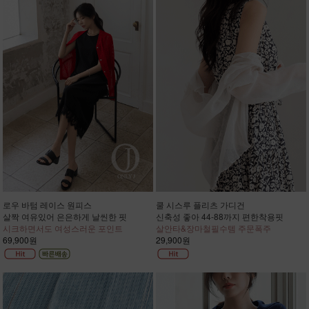
로우 바텀 레이스 원피스
쿨 시스루 플리츠 가디건
살짝 여유있어 은은하게 날씬한 핏
신축성 좋아 44-88까지 편한착용핏
시크하면서도 여성스러운 포인트
살안타&장마철필수템 주문폭주
69,900원
29,900원