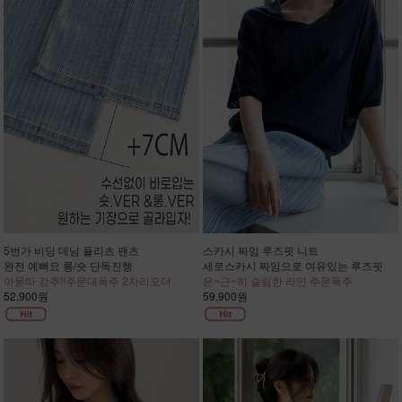
5번가 비딩 데님 플리츠 팬츠
스카시 짜임 루즈핏 니트
완전 예뻐요 롱/숏 단독진행
세로스카시 짜임으로 여유있는 루즈핏
아묻따 강추!!주문대폭주 2차리오더
은~근~히 슬림한 라인 주문폭주
52,900원
59,900원