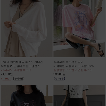
The 캐 린넨블렌딩 루즈핏 가디건
젤리피쉬 루즈핏 반팔티
백화점 20만원대 브랜드급 원사
쾌적하한 워싱 바이오코튼100%
77까지도 여리한 루즈핏
할랑할랑 멋스럽고 편한 루즈핏
74,900원
29,900원