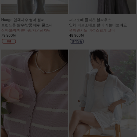
Nuage 입체자수 썸머 점퍼
퍼프소매 플리츠 블라우스
브랜드용 발수/방풍 메쉬 쿨소재
입체 퍼프소매로 팔이 가늘어보여요
장마철/에어콘바람/자외선차단
편하면서도 여성스럽게 코디
79,900원
48,900원