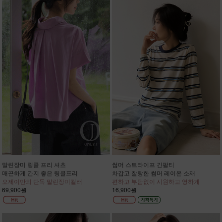
말린장미 링클 프리 셔츠
썸머 스트라이프 긴팔티
매끈하게 간지 좋은 링클프리
차갑고 찰랑한 썸머 레이온 소재
오제이만의 단독 말린장미컬러
편하고 부담없이 시원하고 영하게
69,900원
16,900원