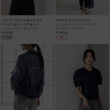
드레이핑 10부소매 플리츠 점퍼
M 쿨터치 썸머 일자핏 데님
부드럽고 찰랑 시스루 플리츠
일자 반통핏 날씬하고 길어보여요
시원하고 편한데 굉장히 우아
업뎃과동시 주문대폭주
54,900원
62,900원