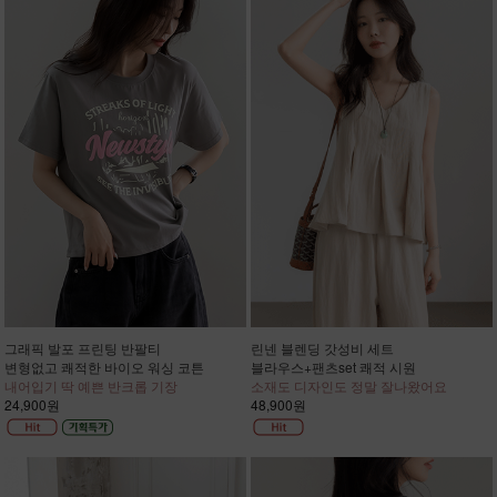
그래픽 발포 프린팅 반팔티
린넨 블렌딩 갓성비 세트
변형없고 쾌적한 바이오 워싱 코튼
블라우스+팬츠set 쾌적 시원
내어입기 딱 예쁜 반크롭 기장
소재도 디자인도 정말 잘나왔어요
24,900원
48,900원