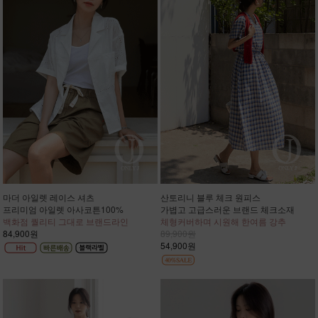
마더 아일렛 레이스 셔츠
산토리니 블루 체크 원피스
프리미엄 아일렛 아사코튼100%
가볍고 고급스러운 브랜드 체크소재
백화점 퀄리티 그대로 브랜드라인
체형커버하며 시원해 한여름 강추
84,900원
89,900원
54,900원