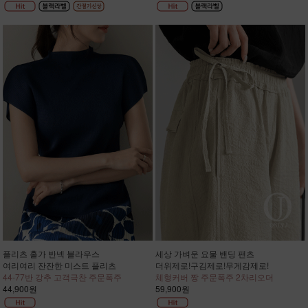
플리츠 홀가 반넥 블라우스
세상 가벼운 요물 밴딩 팬츠
여리여리 잔잔한 미스트 플리츠
더위제로!구김제로!무게감제로!
44-77반 강추 고객극찬 주문폭주
체형커버 짱 주문폭주 2차리오더
44,900원
59,900원