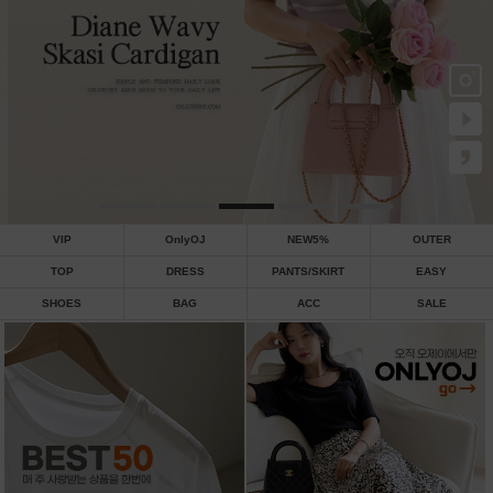
VIP
OnlyOJ
NEW5%
OUTER
TOP
DRESS
PANTS/SKIRT
EASY
SHOES
BAG
ACC
SALE