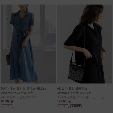
5번가 데님 플리츠 원피스 -벨트set
AL 밀파 롤업 블라우스
데님 워싱까지 완벽 재현
세련되게 흐르듯 떨어지는
44-88 편하고 날씬해보여요
소재가 전하는 격이다른 고급스러움
68,900원
129,900원