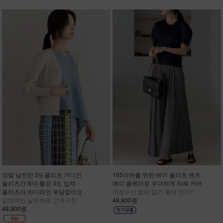
정말 날씬한 3도플리츠 가디건
165이하를 위한 에이 플리츠 팬츠
플리츠간격이 틀린 3도 입체
에이 플레어로 우아하게 하체 커버
플리츠라 바디라인 부담없어요
기장수선 없이 입기 좋아 인기!!
입체적인 날씬한핏 고객극찬
49,900원
48,900원