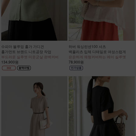
수피마 블루밍 홀가 가디건
하버 워싱린넨100 셔츠
홀가먼트 브랜드 니트공장 작업
백플리츠 입체 디테일로 여성스럽게
부드러운 실루엣 미운군살 완벽커버
은은하게 체형커버하는 에이 실루엣
134,900원
78,900원