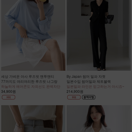
세상 가벼운 아사 루즈핏 맨투맨티
By Japan 썸머 밀파 자켓
77까지도 여리여리한 루즈핏 나그랑
일본수입 썸머밀파 제트블랙
하늘하게 에어콘도 자외선도 완벽차단
일본밀파 라인은 믿고하는거 아시죠~
34,900원
214,900원