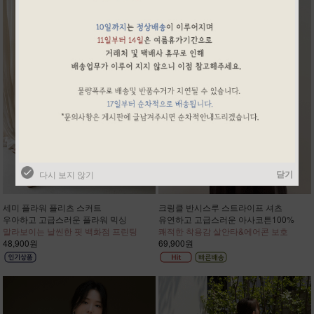
닫기
다시 보지 않기
세미 플라워 플리츠 스커트
크링클 반시스루 스트라이프 셔츠
우아하고 고급스러운 플라워 믹싱
유연하고 고급스러운 아사코튼100%
말라보이는 날씬한 핏 백화점 프린팅
쾌적한 착용감 살안타&에어콘 보호
48,900원
69,900원