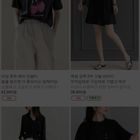
비딩 폰트 베리 반팔티
폭염 강추 5부 깃털 반바지
빛을 받으면 더 돋보이는 입체비딩
무게감제로 구김제로 가볍고 매끈
상큼하고 고급지고 예쁘고 다해요~
이보다 시원하고 편한 반바지 없어요
42,900원
38,900원