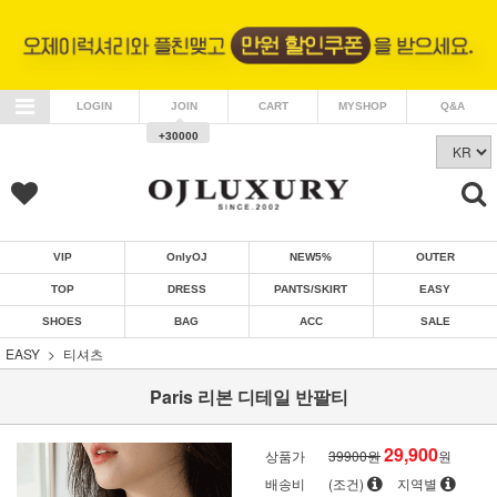
LOGIN
JOIN
CART
MYSHOP
Q&A
+30000
VIP
OnlyOJ
NEW5%
OUTER
TOP
DRESS
PANTS/SKIRT
EASY
SHOES
BAG
ACC
SALE
EASY
티셔츠
Paris 리본 디테일 반팔티
29,900
상품가
39900원
원
배송비
(조건)
지역별