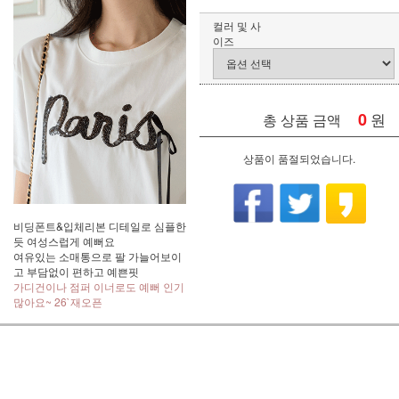
컬러 및 사
이즈
0
원
총 상품 금액
상품이 품절되었습니다.
비딩폰트&입체리본 디테일로 심플한
듯 여성스럽게 예뻐요
여유있는 소매통으로 팔 가늘어보이
고 부담없이 편하고 예쁜핏
가디건이나 점퍼 이너로도 예뻐 인기
많아요~ 26`재오픈