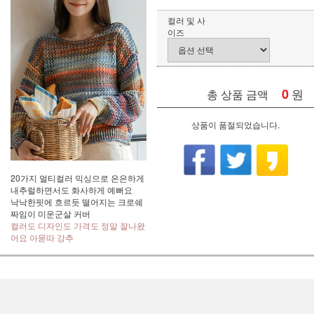
컬러 및 사
이즈
0
원
총 상품 금액
상품이 품절되었습니다.
20가지 멀티컬러 믹싱으로 은은하게
내추럴하면서도 화사하게 예뻐요
낙낙한핏에 흐르듯 떨어지는 크로쉐
짜임이 미운군살 커버
컬러도 디자인도 가격도 정말 잘나왔
어요 아묻따 강추