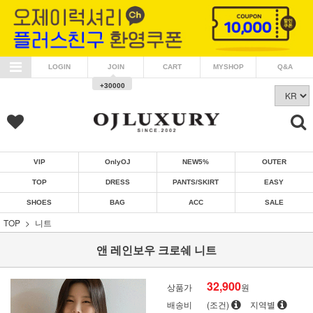
LOGIN
JOIN
CART
MYSHOP
Q&A
+30000
VIP
OnlyOJ
NEW5%
OUTER
TOP
DRESS
PANTS/SKIRT
EASY
SHOES
BAG
ACC
SALE
TOP
니트
앤 레인보우 크로쉐 니트
32,900
상품가
원
배송비
(조건)
지역별