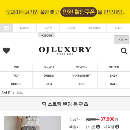
LOGIN
JOIN
CART
MYSHOP
Q&A
+30000
VIP
OnlyOJ
NEW5%
OUTER
TOP
DRESS
PANTS/SKIRT
EASY
SHOES
BAG
ACC
SALE
SALE
하의
딕 스트링 밴딩 통 팬츠
37,900
상품가
62900원
원
배송비
(조건)
지역별