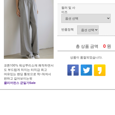
컬러 및 사
이즈
반품정책
0
원
총 상품 금액
상품이 품절되었습니다.
코튼100% 워싱쭈리소재 쾌적하면서
도 부드럽게 처지는 터치감 최고
여유있는 밴딩 통핏으로 착~쳐져서
편하고 길어보이는핏
클리어런스 균일가Sale