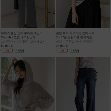
아이스 쿨링 썸머 부츠컷 데님 2
런던 루즈 가오리핏 썸머 니트
CoolMax 고퀄 내추럴소재
55-77반 찰랑하게 떨어져요
고객극찬아이템 26`뉴컬러 재출시
상체 미운군살 커버 강력추천
59,900원
24,900원