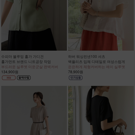
수피마 블루밍 홀가 가디건
하버 워싱린넨100 셔츠
홀가먼트 브랜드 니트공장 작업
백플리츠 입체 디테일로 여성스럽게
부드러운 실루엣 미운군살 완벽커버
은은하게 체형커버하는 에이 실루엣
134,900원
78,900원