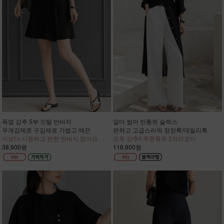
폭염 강추 5부 깃털 반바지
알마 썸머 반통핏 슬렉스
무게감제로 구김제로 가볍고 매끈
편하고 고급스러워 정장룩/데일리룩
이보다 시원하고 편한 반바지 없어요
모두 강추!! 주문폭주 2차리오더
38,900원
118,900원