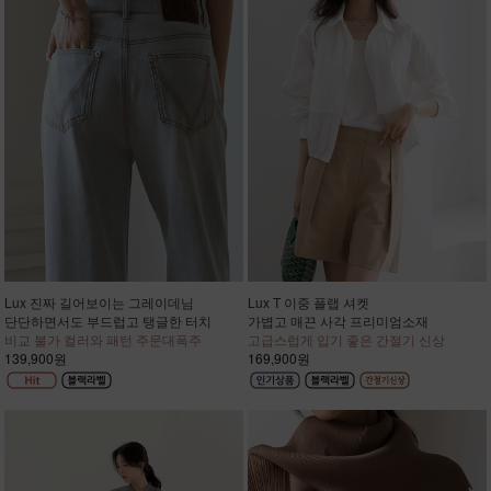
Lux 진짜 길어보이는 그레이데님
Lux T 이중 플랩 셔켓
단단하면서도 부드럽고 탱글한 터치
가볍고 매끈 사각 프리미엄소재
비교 불가 컬러와 패턴 주문대폭주
고급스럽게 입기 좋은 간절기 신상
139,900원
169,900원