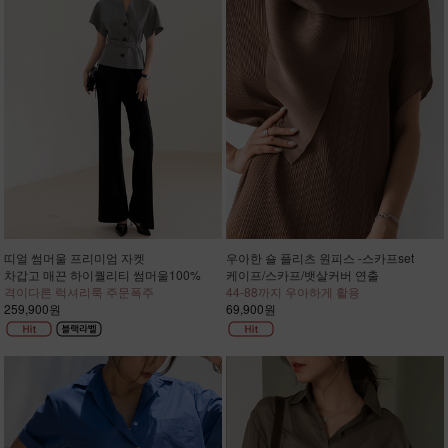
띠얼 썸머울 프리미엄 자켓
우아한 숄 플리츠 원피스 -스카프set
차갑고 매끈 하이퀄리티 썸머울100%
케이프/스카프/뱃살커버 연출
격이다른 럭셔리룩 주문폭주
44-88까지 우아하게 활용
259,900원
69,900원