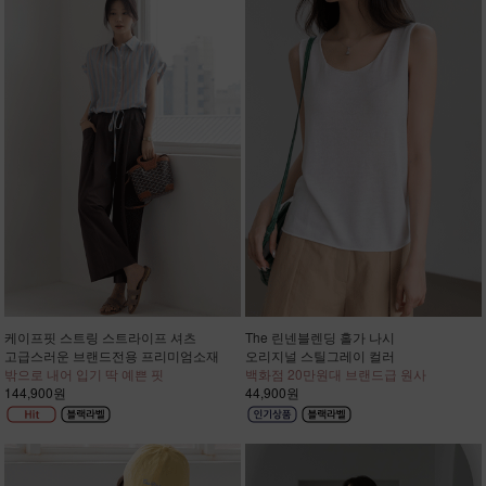
케이프핏 스트링 스트라이프 셔츠
The 린넨블렌딩 홀가 나시
고급스러운 브랜드전용 프리미엄소재
오리지널 스틸그레이 컬러
밖으로 내어 입기 딱 예쁜 핏
백화점 20만원대 브랜드급 원사
144,900원
44,900원