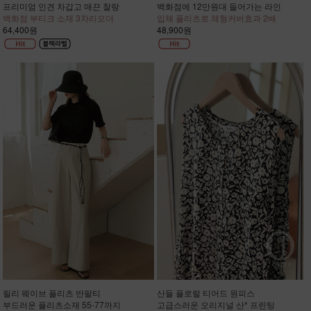
프리미엄 인견 차갑고 매끈 찰랑
백화점에 12만원대 들어가는 라인
백화점 부티크 소재 3차리오더
입체 플리츠로 체형커버효과 2배
64,400원
48,900원
릴리 웨이브 플리츠 반팔티
산들 플로럴 티어드 원피스
부드러운 플리츠소재 55-77까지
고급스러운 오리지널 산* 프린팅