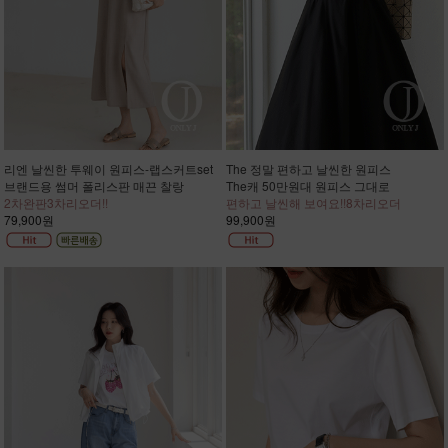
리엔 날씬한 투웨이 원피스-랩스커트set
The 정말 편하고 날씬한 원피스
브랜드용 썸머 폴리스판 매끈 찰랑
The캐 50만원대 원피스 그대로
2차완판3차리오더!!
편하고 날씬해 보여요!!8차리오더
79,900원
99,900원