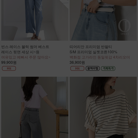
빈스 레이스 블럭 썸머 베스트
띠어리안 프리미엄 반팔티
레이스 뒷면 세상 시~원
S/M 프리미엄 실켓코튼100%
여유있고 예뻐서 주문 많아요~
백화점 고가라인 동일핏감 4차리오더
99,900원
36,900원