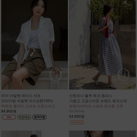
마더 아일렛 레이스 셔츠
산토리니 블루 체크 원피스
프리미엄 아일렛 아사코튼100%
가볍고 고급스러운 브랜드 체크소재
백화점 퀄리티 그대로 브랜드라인
체형커버하며 시원해 한여름 강추
84,900원
89,900원
54,900원