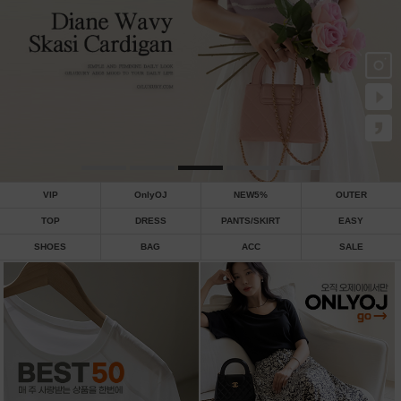
VIP
OnlyOJ
NEW5%
OUTER
TOP
DRESS
PANTS/SKIRT
EASY
SHOES
BAG
ACC
SALE