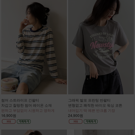
썸머 스트라이프 긴팔티
그래픽 발포 프린팅 반팔티
차갑고 찰랑한 썸머 레이온 소재
변형없고 쾌적한 바이오 워싱 코튼
편하고 부담없이 시원하고 영하게
내어입기 딱 예쁜 반크롭 기장
16,900원
24,900원