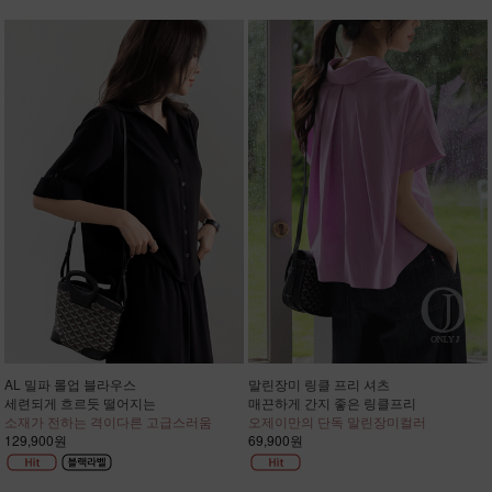
AL 밀파 롤업 블라우스
말린장미 링클 프리 셔츠
세련되게 흐르듯 떨어지는
매끈하게 간지 좋은 링클프리
소재가 전하는 격이다른 고급스러움
오제이만의 단독 말린장미컬러
129,900원
69,900원