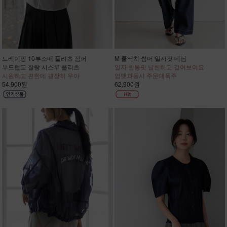
드레이핑 10부소매 플리츠 점퍼
M 쿨터치 썸머 일자핏 데님
부드럽고 찰랑 시스루 플리츠
일자 반통핏 날씬하고 길어보여요
시원하고 편한데 굉장히 우아
업뎃과동시 주문대폭주
54,900원
62,900원