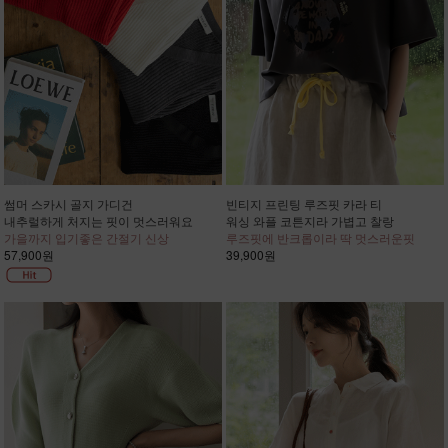
썸머 스카시 골지 가디건
빈티지 프린팅 루즈핏 카라 티
내추럴하게 처지는 핏이 멋스러워요
워싱 와플 코튼지라 가볍고 찰랑
가을까지 입기좋은 간절기 신상
루즈핏에 반크롭이라 딱 멋스러운핏
57,900원
39,900원