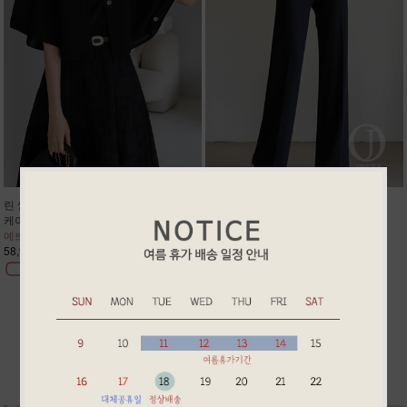
린 썸머 린넨 케이프 가디건
샌더 쿨링 탱글 인생 반통 팬츠 3
케이프핏 나시 원피스에 찰떡코디
탱탱 쫀득 시원한 브랜드 쿨링소재
예쁘게 팔뚝살 어깨살 커버 주문폭주
보정한 듯 날씬한 인생핏 2차리오더
58,900원
69,900원
69,900원
56,900원
BEST ITEM