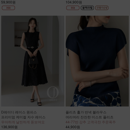
59,900원
104,900원
D레이디 레이스 원피스
플리츠 홀가 반넥 블라우스
프리미엄 케미컬 자수 레이스
여리여리 잔잔한 미스트 플리츠
우아하게 날씬하게 돋보여요
44-77반 강추 고객극찬 주문폭주
136,900원
44,900원