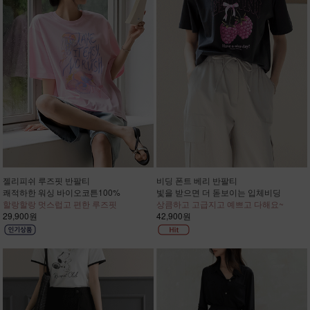
젤리피쉬 루즈핏 반팔티
비딩 폰트 베리 반팔티
쾌적하한 워싱 바이오코튼100%
빛을 받으면 더 돋보이는 입체비딩
할랑할랑 멋스럽고 편한 루즈핏
상큼하고 고급지고 예쁘고 다해요~
29,900원
42,900원