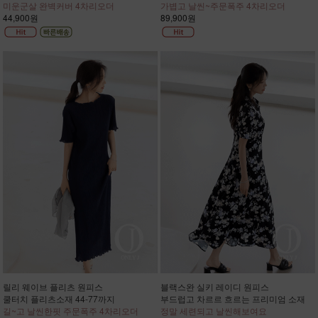
미운군살 완벽커버 4차리오더
가볍고 날씬~주문폭주 4차리오더
44,900원
89,900원
릴리 웨이브 플리츠 원피스
블랙스완 실키 레이디 원피스
쿨터치 플리츠소재 44-77까지
부드럽고 차르르 흐르는 프리미엄 소재
길~고 날씬한핏 주문폭주 4차리오더
정말 세련되고 날씬해보여요