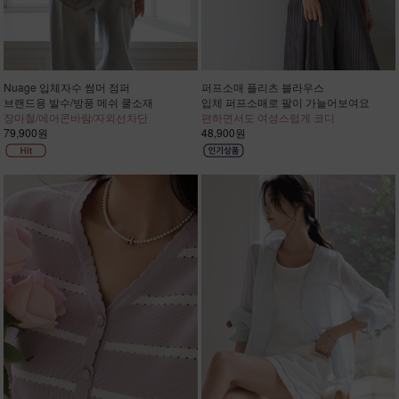
Nuage 입체자수 썸머 점퍼
퍼프소매 플리츠 블라우스
브랜드용 발수/방풍 메쉬 쿨소재
입체 퍼프소매로 팔이 가늘어보여요
장마철/에어콘바람/자외선차단
편하면서도 여성스럽게 코디
79,900원
48,900원