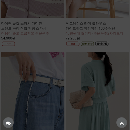
다이앤 물결 스카시 가디건
M 그레이스 라미 블라우스
브랜드 공장 작업 펀칭 스카시
라이트하고 여리여리 100수린넨
착용감 좋고 고급져요 주문폭주
40만원대 퀄리티~주문폭주2차리오더
54,900원
79,900원