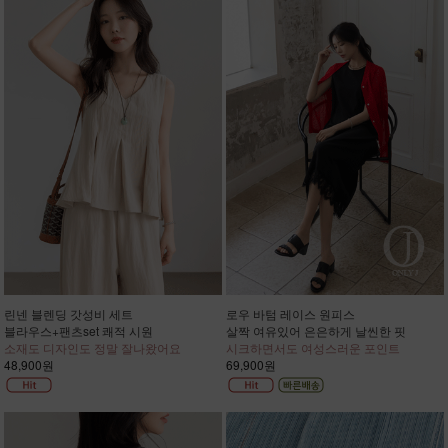
린넨 블렌딩 갓성비 세트
로우 바텀 레이스 원피스
블라우스+팬츠set 쾌적 시원
살짝 여유있어 은은하게 날씬한 핏
소재도 디자인도 정말 잘나왔어요
시크하면서도 여성스러운 포인트
48,900원
69,900원