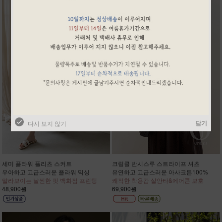
닫기
다시 보지 않기
세미 플라워 플리츠 스커트
크링클 반시스루 스트라이프 셔츠
우아하고 고급스러운 플라워 믹싱
유연하고 고급스러운 아사코튼100%
말라보이는 날씬한 핏 백화점 프린팅
쾌적한 착용감 살안타&에어콘 보호
48,900원
69,900원