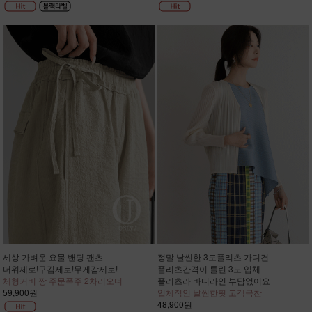
세상 가벼운 요물 밴딩 팬츠
정말 날씬한 3도플리츠 가디건
더위제로!구김제로!무게감제로!
플리츠간격이 틀린 3도 입체
체형커버 짱 주문폭주 2차리오더
플리츠라 바디라인 부담없어요
59,900원
입체적인 날씬한핏 고객극찬
48,900원