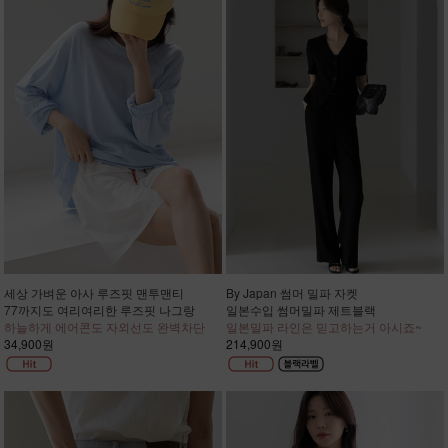
세상 가벼운 아사 루즈핏 맨투맨티
By Japan 썸머 밀파 자켓
77까지도 여리여리한 루즈핏 나그랑
일본수입 썸머밀파 제트블랙
하늘하게 에어콘도 자외선도 완벽차단
일본밀파 라인은 믿고하는거 아시죠~
34,900원
214,900원