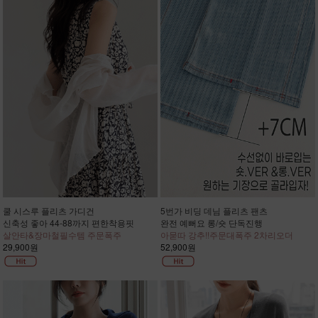
쿨 시스루 플리츠 가디건
5번가 비딩 데님 플리츠 팬츠
신축성 좋아 44-88까지 편한착용핏
완전 예뻐요 롱/숏 단독진행
살안타&장마철필수템 주문폭주
아묻따 강추!!주문대폭주 2차리오더
29,900원
52,900원