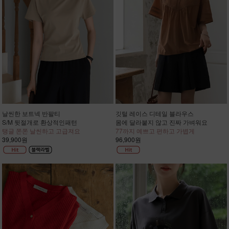
날씬한 보트넥 반팔티
깃털 레이스 디테일 블라우스
S/M 뒷절개로 환상적인패턴
몸에 달라붙지 않고 진짜 가벼워요
탱글 쫀쫀 날씬하고 고급져요
77까지 예쁘고 편하고 가볍게
39,900원
96,900원