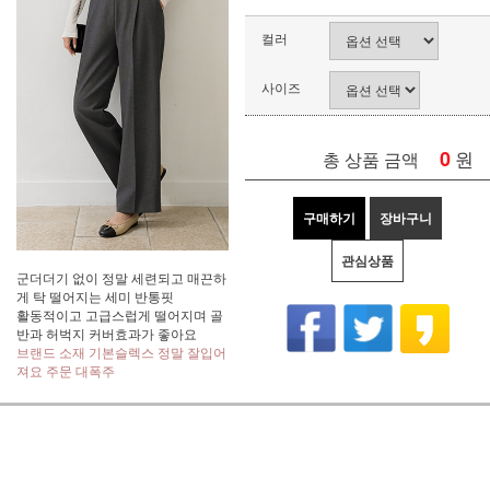
컬러
사이즈
0
원
총 상품 금액
구매하기
장바구니
관심상품
군더더기 없이 정말 세련되고 매끈하
게 탁 떨어지는 세미 반통핏
활동적이고 고급스럽게 떨어지며 골
반과 허벅지 커버효과가 좋아요
브랜드 소재 기본슬렉스 정말 잘입어
져요 주문 대폭주