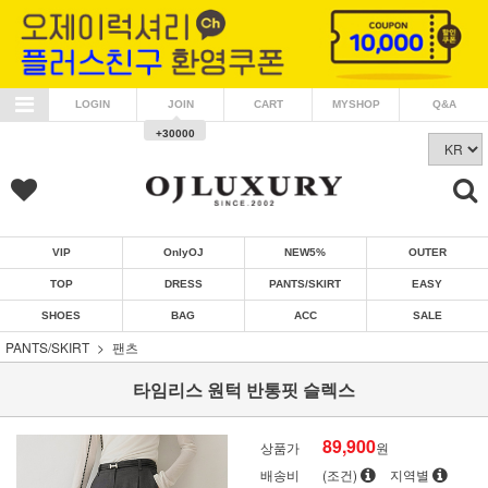
LOGIN
JOIN
CART
MYSHOP
Q&A
+30000
VIP
OnlyOJ
NEW5%
OUTER
TOP
DRESS
PANTS/SKIRT
EASY
SHOES
BAG
ACC
SALE
PANTS/SKIRT
팬츠
타임리스 원턱 반통핏 슬렉스
89,900
상품가
원
배송비
(조건)
지역별