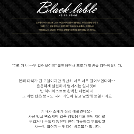
"다리가 너~~무 길어보여요" 촬영하면서 포토가 몇변을 감탄했답니다.
본래 다리가 긴 모델이지만 유난히 너무 너무 길어보인다며~~
은은하게 날씬하게 떨어지는 일자핏에
반 하이웨스트로 완벽한 패턴이라
그 어떤 팬츠 보다도 다리 라인이 길고 날씬해 보일거예요
게다가 소재가 진정 예술인데요~
사선 빗살 텍스처에 압축 양털융기모 본딩 처리로
무겁거나 두껍지 않은데 진정 따듯하고 부드럽고
차~~악 떨어지는 핏감이 비교불가 입니다.