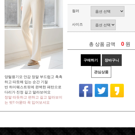
컬러
사이즈
0
원
총 상품 금액
구매하기
장바구니
관심상품
양털융기모 안감 정말 부드럽고 촉촉
하고 따듯해 입는 순간 기절
반 하이웨스트핏에 완벽한 패턴으로
다리가 진정 길고 말라보여요
정말 따듯하고 편하고 길고 말라보이
는 핏!! 아묻따 꼭 입어보셔요