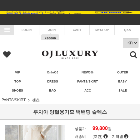
LOGIN
JOIN
CART
MYSHOP
Q&A
+30000
VIP
OnlyOJ
NEW5%
OUTER
TOP
DRESS
PANTS/SKIRT
EASY
SHOES
BAG
ACC
SALE
PANTS/SKIRT
팬츠
루치아 양털융기모 백밴딩 슬렉스
99,800
상품가
원
배송비
(조건)
지역별