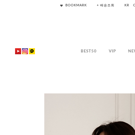
BOOKMARK
+ 배송조회
KR
BEST50
VIP
NE