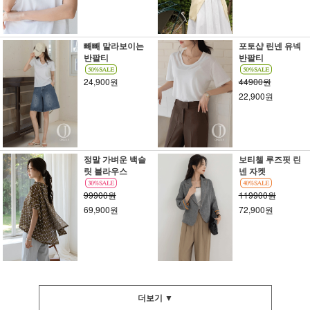
빼빼 말라보이는
포토샵 린넨 유넥
반팔티
반팔티
24,900원
44900원
22,900원
정말 가벼운 백슬
보티첼 루즈핏 린
릿 블라우스
넨 자켓
99900원
119900원
69,900원
72,900원
더보기 ▼