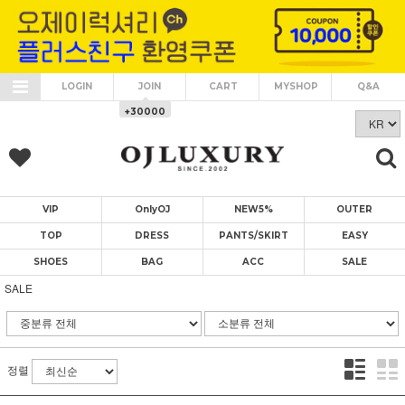
LOGIN
JOIN
CART
MYSHOP
Q&A
+30000
VIP
OnlyOJ
NEW5%
OUTER
TOP
DRESS
PANTS/SKIRT
EASY
SHOES
BAG
ACC
SALE
SALE
정렬