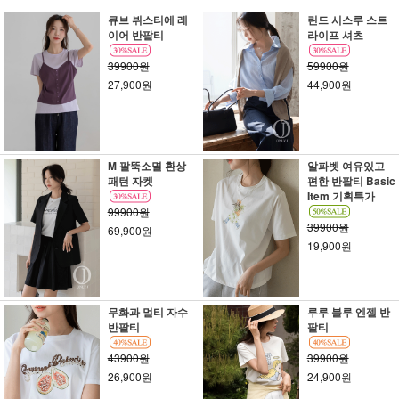
큐브 뷔스티에 레
린드 시스루 스트
이어 반팔티
라이프 셔츠
39900원
59900원
27,900원
44,900원
M 팔뚝소멸 환상
알파벳 여유있고
패턴 자켓
편한 반팔티 Basic
Item 기획특가
99900원
39900원
69,900원
19,900원
무화과 멀티 자수
루루 블루 엔젤 반
반팔티
팔티
43900원
39900원
26,900원
24,900원